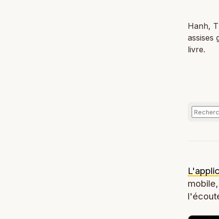
Hanh, Th
assises 
livre.
L'appli
mobile,
l'écoute