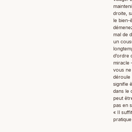
mainteni
droite, 
le bien-
démenez 
mal de d
un couss
longtemp
d’ordre 
miracle 
vous ne
déroule l
signifie 
dans le 
peut être
pas en s
« Il suf
pratique