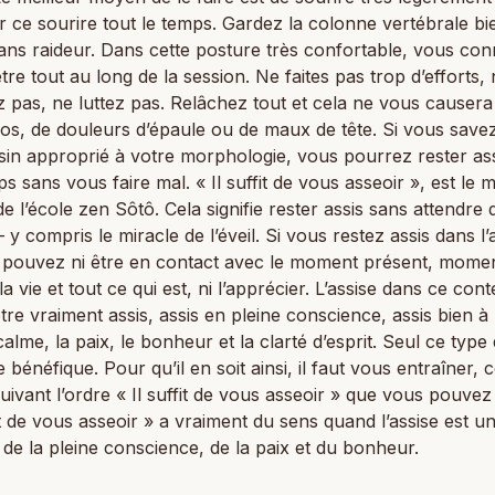
r ce sourire tout le temps. Gardez la colonne vertébrale bi
sans raideur. Dans cette posture très confortable, vous con
être tout au long de la session. Ne faites pas trop d’efforts,
pas, ne luttez pas. Relâchez tout et cela ne vous causera
os, de douleurs d’épaule ou de maux de tête. Si vous savez
in approprié à votre morphologie, vous pourrez rester as
s sans vous faire mal. « Il suffit de vous asseoir », est le 
de l’école zen Sôtô. Cela signifie rester assis sans attendre 
– y compris le miracle de l’éveil. Si vous restez assis dans l’
 pouvez ni être en contact avec le moment présent, mome
a vie et tout ce qui est, ni l’apprécier. L’assise dans ce cont
être vraiment assis, assis en pleine conscience, assis bien à l
calme, la paix, le bonheur et la clarté d’esprit. Seul ce type 
 bénéfique. Pour qu’il en soit ainsi, il faut vous entraîner, c
uivant l’ordre « Il suffit de vous asseoir » que vous pouvez l
fit de vous asseoir » a vraiment du sens quand l’assise est u
 de la pleine conscience, de la paix et du bonheur.