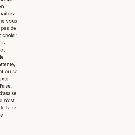
en
naîtrez
 ne vous
 pas de
 choisir
sis
mot
de
attente,
nt où se
exte
’aise,
d’assise
e n’est
e faire.
ne