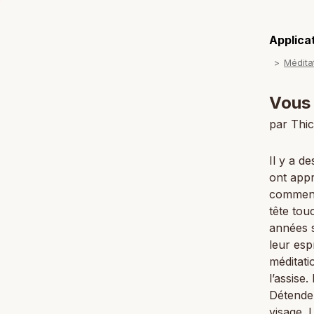
Applicat
Vous 
par Thi
Il y a d
ont appr
comment 
tête tou
années s
leur esp
méditati
l’assise
Détende
visage. 