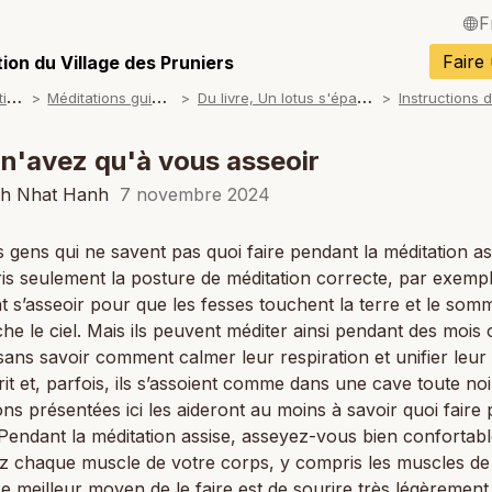
F
English / Angla
Faire
ion du Village des Pruniers
M
éditations
M
éditations guidées
D
u livre, Un lotus s'épanouit
Español / Espa
Deutsch / Alle
n'avez qu'à vous asseoir
Italiano / Italien
ch Nhat Hanh
7 novembre 2024
Português / Po
es gens qui ne savent pas quoi faire pendant la méditation ass
is seulement la posture de méditation correcte, par exemp
Tiếng Việt / Vi
s’asseoir pour que les fesses touchent la terre et le somm
ภาษาไทย / Tha
che le ciel. Mais ils peuvent méditer ainsi pendant des mois
ans savoir comment calmer leur respiration et unifier leur
rit et, parfois, ils s’assoient comme dans une cave toute noi
ons présentées ici les aideront au moins à savoir quoi faire
. Pendant la méditation assise, asseyez-vous bien confortab
z chaque muscle de votre corps, y compris les muscles de
Le meilleur moyen de le faire est de sourire très légèrement