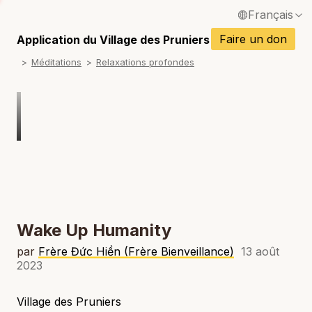
Français
P
English / Anglais
Faire un don
Application du Village des Pruniers
P
Méditations
Relaxations profondes
Español / Espagnol
P
Deutsch / Allemand
P
Italiano / Italien
P
Português / Portugais
P
Tiếng Việt / Vietnamien
P
ภาษาไทย / Thaï
Wake Up Humanity
par
Frère Đức Hiền (Frère Bienveillance)
13 août
2023
Village des Pruniers