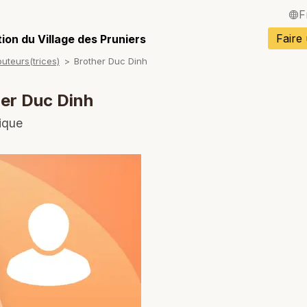
F
English / Angla
Faire
ion du Village des Pruniers
buteurs(trices)
Brother Duc Dinh
Español / Espa
Deutsch / Alle
er Duc Dinh
Italiano / Italien
ique
Português / Po
Tiếng Việt / Vi
ภาษาไทย / Tha