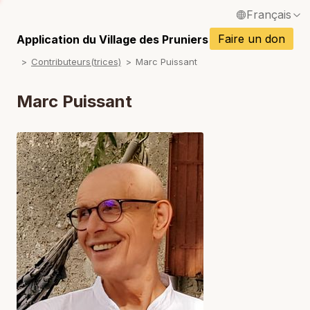
Français
P
English / Anglais
Faire un don
Application du Village des Pruniers
P
Contributeurs(trices)
Marc Puissant
Español / Espagnol
P
Deutsch / Allemand
Marc Puissant
P
Italiano / Italien
P
Português / Portugais
P
Tiếng Việt / Vietnamien
P
ภาษาไทย / Thaï