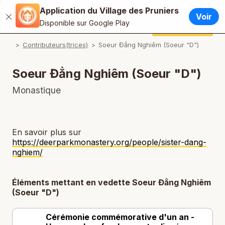
Application du Village des Pruniers
Français
Voir
Fermer
Disponible sur Google Play
English / Anglais
Faire un don
Application du Village des Pruniers
P
Contributeurs(trices)
Soeur Đẳng Nghiêm (Soeur "D")
Español / Espagnol
P
Deutsch / Allemand
Soeur Đẳng Nghiêm (Soeur "D")
Italiano / Italien
Monastique
Português / Portugais
P
Tiếng Việt / Vietnamien
En savoir plus sur
P
https://deerparkmonastery.org/people/sister-dang-
ภาษาไทย / Thaï
nghiem/
Éléments mettant en vedette Soeur Đẳng Nghiêm
(Soeur "D")
Cérémonie commémorative d'un an -