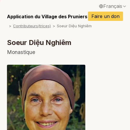
Français
English / Anglais
Faire un don
Application du Village des Pruniers
P
Contributeurs(trices)
Soeur Diệu Nghiêm
Español / Espagnol
P
Deutsch / Allemand
Soeur Diệu Nghiêm
P
Italiano / Italien
Monastique
P
Português / Portugais
P
Tiếng Việt / Vietnamien
P
ภาษาไทย / Thaï