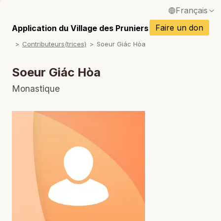
Français
P
English / Anglais
Faire un don
Application du Village des Pruniers
P
Contributeurs(trices)
Soeur Giác Hòa
Español / Espagnol
P
Deutsch / Allemand
Soeur Giác Hòa
P
Italiano / Italien
Monastique
P
Português / Portugais
P
Tiếng Việt / Vietnamien
P
ภาษาไทย / Thaï