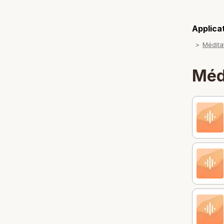
Applicat
Médita
Méd