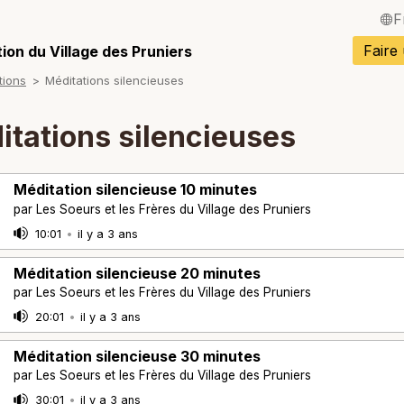
F
English / Angla
Faire
ion du Village des Pruniers
tions
Méditations silencieuses
Español / Espa
Deutsch / Alle
itations silencieuses
Italiano / Italien
Méditation silencieuse 10 minutes
Português / Po
par Les Soeurs et les Frères du Village des Pruniers
Tiếng Việt / Vi
10:01
•
il y a 3 ans
ภาษาไทย / Tha
Méditation silencieuse 20 minutes
par Les Soeurs et les Frères du Village des Pruniers
20:01
•
il y a 3 ans
Méditation silencieuse 30 minutes
par Les Soeurs et les Frères du Village des Pruniers
30:01
•
il y a 3 ans