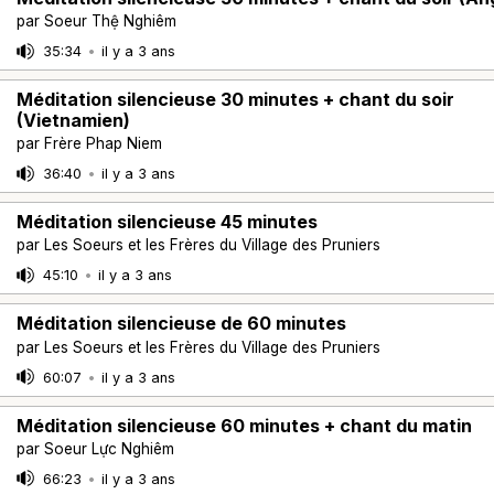
par Soeur Thệ Nghiêm
35:34
•
il y a 3 ans
Méditation silencieuse 30 minutes + chant du soir
(Vietnamien)
par Frère Phap Niem
36:40
•
il y a 3 ans
Méditation silencieuse 45 minutes
par Les Soeurs et les Frères du Village des Pruniers
45:10
•
il y a 3 ans
Méditation silencieuse de 60 minutes
par Les Soeurs et les Frères du Village des Pruniers
60:07
•
il y a 3 ans
Méditation silencieuse 60 minutes + chant du matin
par Soeur Lực Nghiêm
66:23
•
il y a 3 ans