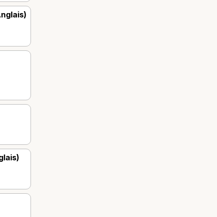
nglais)
lais)