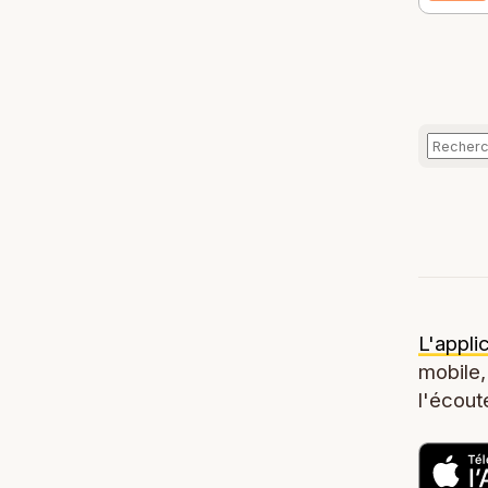
L'appli
mobile,
l'écoute