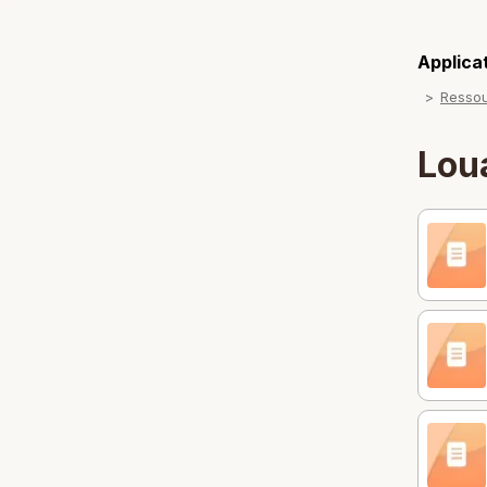
Applicat
Resso
Lou