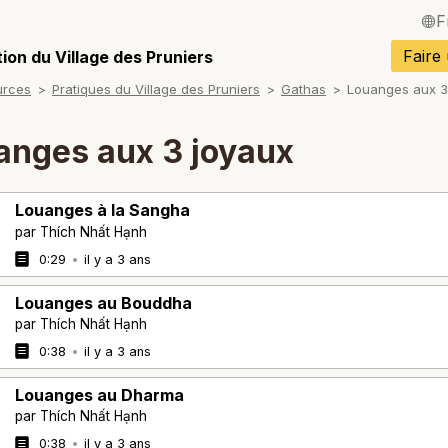
F
English / Angla
Faire
ion du Village des Pruniers
urces
Pratiques du Village des Pruniers
Gathas
Louanges aux 3
Español / Espa
Deutsch / Alle
anges aux 3 joyaux
Italiano / Italien
Louanges à la Sangha
Português / Po
par Thích Nhất Hạnh
Tiếng Việt / Vi
0:29
•
il y a 3 ans
ภาษาไทย / Tha
Louanges au Bouddha
par Thích Nhất Hạnh
0:38
•
il y a 3 ans
Louanges au Dharma
par Thích Nhất Hạnh
0:38
•
il y a 3 ans