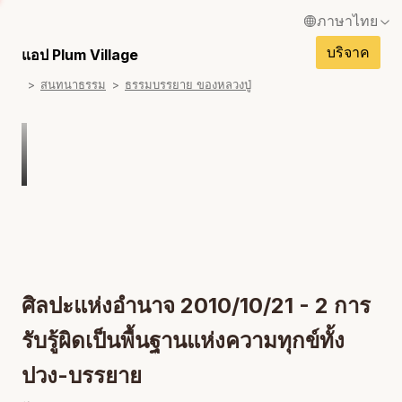
ภาษาไทย
ไ
บริจาค
English / อังกฤษ
แอป Plum Village
ไ
สนทนาธรรม
ธรรมบรรยาย ของหลวงปู่
Français / ฝรั่งเศส
ไ
Español / สเปน
ไ
Deutsch / เยอรมัน
ไ
Italiano / อิตาเลียน
ไ
Português / โปรตุเกส
ไ
Tiếng Việt / เวียดนาม
ศิลปะแห่งอำนาจ 2010/10/21 - 2 การ
รับรู้ผิดเป็นพื้นฐานแห่งความทุกข์ทั้ง
ปวง-บรรยาย