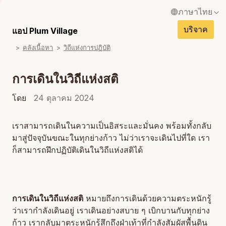
ภาษาไทย
บริจาค
English / อังกฤษ
แอป Plum Village
ไ
คลังเนื้อหา
วิถีแห่งการปฏิบัติ
Français / ฝรั่งเศส
ไ
Español / สเปน
การเดินในวิถีแห่งสติ
Deutsch / เยอรมัน
โดย
24 ตุลาคม 2024
Italiano / อิตาเลียน
เราสามารถเดินในความเป็นอิสระและมั่นคง พร้อมทั้งกลับ
Português / โปรตุเกส
มาสู่ปัจจุบันขณะในทุกย่างก้าว ไม่ว่าเราจะเดินไปที่ใด เรา
ก็สามารถฝึกปฏิบัติเดินในวิถีแห่งสติได้
Tiếng Việt / เวียดนาม
การเดินในวิถีแห่งสติ
หมายถึงการเดินด้วยความตระหนักรู้
ว่าเรากำลังเดินอยู่ เราเดินอย่างสบาย ๆ เบิกบานกับทุกย่าง
ก้าว เรากลับมาตระหนักรู้สึกถึงฝ่าเท้าที่กำลังสัมผัสพื้นดิน