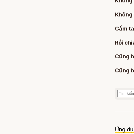
Không 
Không 
Cầm ta
Rồi chi
Cũng bở
Cũng bở
Ứng dụ