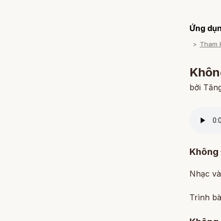
Ứng dụn
Tham 
Không
bởi Tăn
Không 
Nhạc và
Trình b