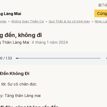
Ti
English / Tiếng Anh
Cúng
g Làng Mai
khảo
Không Gian Thiền Ca
Quý Thầy & Sư cô trình bày
Nhạc Là
Français / Tiếng Pháp
Español / Tiếng Tây B
 đến, không đi
Deutsch / Tiếng Đức
g Thân Làng Mai
4 tháng 1 năm 2024
Italiano / Tiếng Ý
Português / Tiếng Bồ 
ภาษาไทย / Tiếng Thái
Ðến Không Ði
 lời: Sư cô chân đức
ày: Tăng thân Làng mai