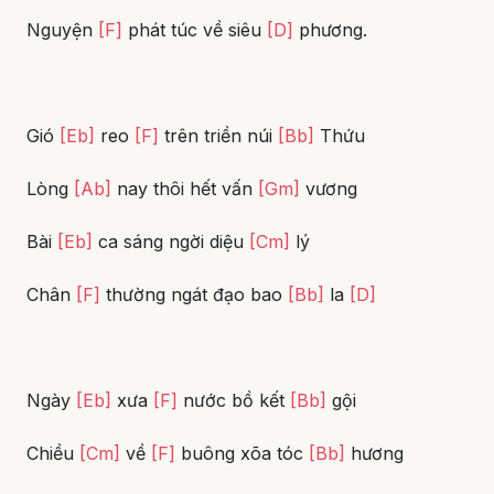
Nguyện
[F]
phát túc về siêu
[D]
phương.
Gió
[Eb]
reo
[F]
trên triền núi
[Bb]
Thứu
Lòng
[Ab]
nay thôi hết vấn
[Gm]
vương
Bài
[Eb]
ca sáng ngời diệu
[Cm]
lý
Chân
[F]
thường ngát đạo bao
[Bb]
la
[D]
Ngày
[Eb]
xưa
[F]
nước bồ kết
[Bb]
gội
Chiều
[Cm]
về
[F]
buông xõa tóc
[Bb]
hương