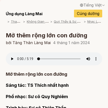
Tiếng Việt
English / Tiếng Anh
Cúng dường
Ứng dụng Làng Mai
T
ham khảo
K
hông Gian Thiền Ca
Q
uý Thầy & Sư cô trình bày
N
hạc Làng xưa
Français / Tiếng Pháp
Español / Tiếng Tây Ban Nha
Mở thêm rộng lớn con đường
Deutsch / Tiếng Đức
bởi Tăng Thân Làng Mai
4 tháng 1 năm 2024
Italiano / Tiếng Ý
Português / Tiếng Bồ Đào Nha
ภาษาไทย / Tiếng Thái
Mở thêm rộng lớn con đường
Sáng tác:
TS Thích nhất hạnh
Phổ nhạc
: Sư cô Quy Nghiêm
Trình bày:
Sư cô Thiên Thần