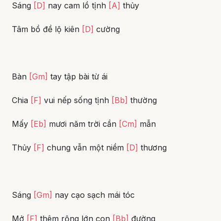
Sáng
[D]
nay cam lồ tịnh
[A]
thủy
Tâm bồ đề lộ kiên
[D]
cường
Bàn
[Gm]
tay tập bài từ ái
Chia
[F]
vui nếp sống tịnh
[Bb]
thường
Mấy
[Eb]
mươi năm trời cần
[Cm]
mẫn
Thủy
[F]
chung vẫn một niềm
[D]
thương
Sáng
[Gm]
nay cạo sạch mái tóc
Mở
[F]
thêm rộng lớn con
[Bb]
đường