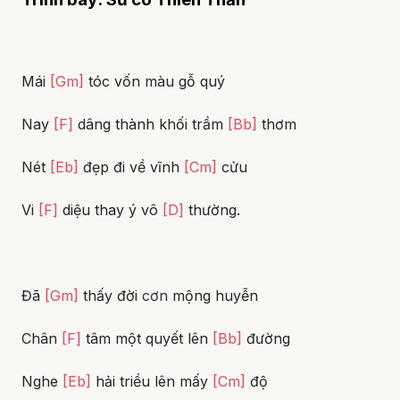
Mái
[Gm]
tóc vốn màu gỗ quý
Nay
[F]
dâng thành khối trầm
[Bb]
thơm
Nét
[Eb]
đẹp đi về vĩnh
[Cm]
cửu
Vi
[F]
diệu thay ý vô
[D]
thường.
Đã
[Gm]
thấy đời
cơn
mộng huyễn
Chân
[F]
tâm một quyết lên
[Bb]
đường
Nghe
[Eb]
hải triều lên mấy
[Cm]
độ