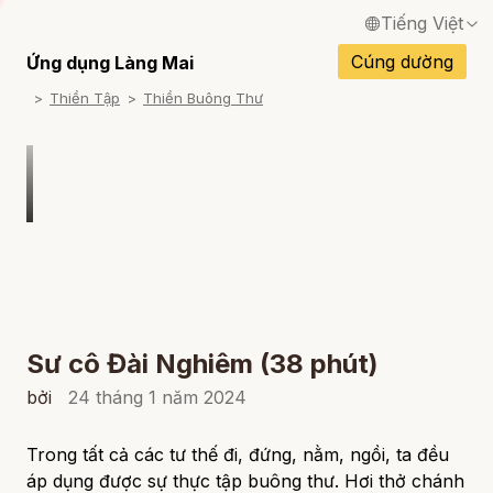
Tiếng Việt
English / Tiếng Anh
Cúng dường
Ứng dụng Làng Mai
Thiền Tập
Thiền Buông Thư
Français / Tiếng Pháp
Español / Tiếng Tây Ban Nha
Deutsch / Tiếng Đức
Italiano / Tiếng Ý
Português / Tiếng Bồ Đào Nha
ภาษาไทย / Tiếng Thái
Sư cô Đài Nghiêm (38 phút)
bởi
24 tháng 1 năm 2024
Trong tất cả các tư thế đi, đứng, nằm, ngồi, ta đều
áp dụng được sự thực tập buông thư. Hơi thở chánh