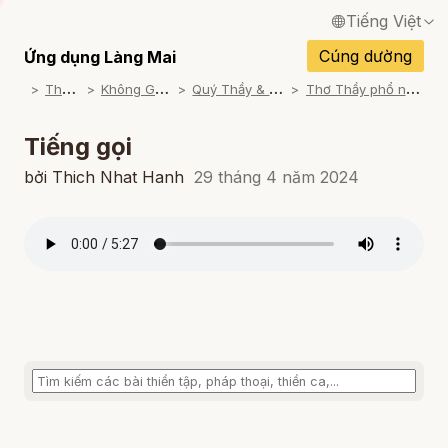
Tiếng Việt
English / Tiếng Anh
Cúng dường
Ứng dụng Làng Mai
T
ham khảo
K
hông Gian Thiền Ca
Q
uý Thầy & Sư cô trình bày
T
hơ Thầy phổ nhạc từ các Học trò
Français / Tiếng Pháp
Español / Tiếng Tây Ban Nha
Tiếng gọi
Deutsch / Tiếng Đức
bởi Thich Nhat Hanh
29 tháng 4 năm 2024
Italiano / Tiếng Ý
Português / Tiếng Bồ Đào Nha
ภาษาไทย / Tiếng Thái