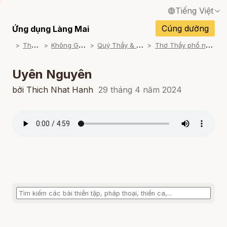
Tiếng Việt
English / Tiếng Anh
Cúng dường
Ứng dụng Làng Mai
T
ham khảo
K
hông Gian Thiền Ca
Q
uý Thầy & Sư cô trình bày
T
hơ Thầy phổ nhạc từ các Học trò
Français / Tiếng Pháp
Español / Tiếng Tây Ban Nha
Uyên Nguyên
Deutsch / Tiếng Đức
bởi Thich Nhat Hanh
29 tháng 4 năm 2024
Italiano / Tiếng Ý
Português / Tiếng Bồ Đào Nha
ภาษาไทย / Tiếng Thái