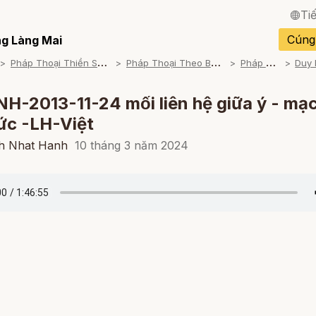
Ti
English / Tiếng Anh
Cúng
g Làng Mai
P
háp Thoại Thiền Sư Thích Nhất Hạnh
P
háp Thoại Theo Bộ An Cư Kiết Đông
P
háp Thoại Mp3
Français / Tiếng Pháp
Español / Tiếng Tây B
-2013-11-24 mối liên hệ giữa ý - mạ
ức -LH-Việt
Deutsch / Tiếng Đức
ch Nhat Hanh
10 tháng 3 năm 2024
Italiano / Tiếng Ý
Português / Tiếng Bồ 
ภาษาไทย / Tiếng Thái