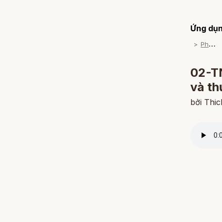
Ứng dụn
P
háp Thoại
02-TNH
và th
bởi Thi