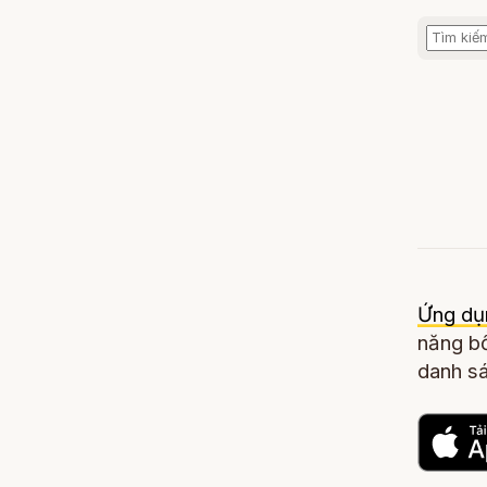
Ứng dụ
năng bổ
danh sá