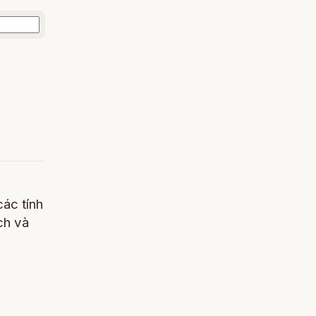
các tính
ch và