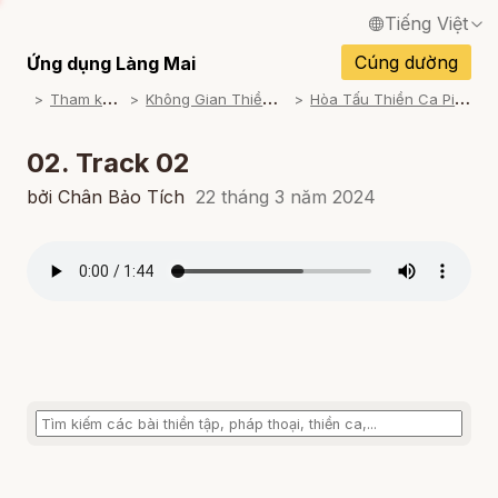
Tiếng Việt
English / Tiếng Anh
Cúng dường
Ứng dụng Làng Mai
T
ham khảo
K
hông Gian Thiền Ca
H
òa Tấu Thiền Ca Piano
Français / Tiếng Pháp
Español / Tiếng Tây Ban Nha
02. Track 02
Deutsch / Tiếng Đức
bởi Chân Bảo Tích
22 tháng 3 năm 2024
Italiano / Tiếng Ý
Português / Tiếng Bồ Đào Nha
ภาษาไทย / Tiếng Thái