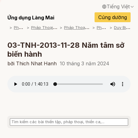
Tiếng Việt
English / Tiếng Anh
Cúng dường
Ứng dụng Làng Mai
P
háp Thoại
P
háp Thoại Thiền Sư Thích Nhất Hạnh
P
háp Thoại Theo Bộ An Cư Kiết Đông
P
háp Thoại Mp3
D
uy Biểu Học (2013-2014)
Français / Tiếng Pháp
Español / Tiếng Tây Ban Nha
03-TNH-2013-11-28 Năm tâm sở
biến hành
Deutsch / Tiếng Đức
bởi Thich Nhat Hanh
10 tháng 3 năm 2024
Italiano / Tiếng Ý
Português / Tiếng Bồ Đào Nha
ภาษาไทย / Tiếng Thái