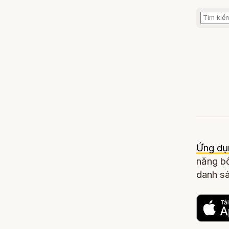
Ứng dụ
năng bổ
danh sá