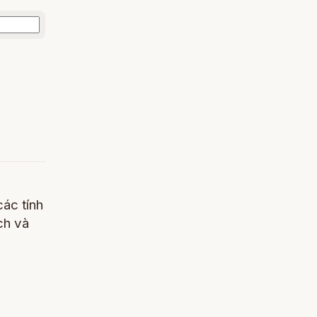
các tính
ch và