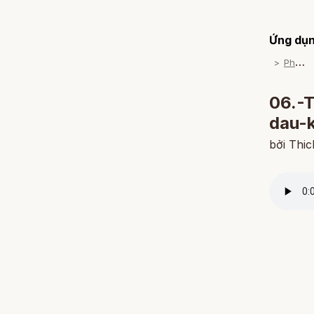
Ứng dụn
P
háp Thoại
06.-
dau-
bởi Thi