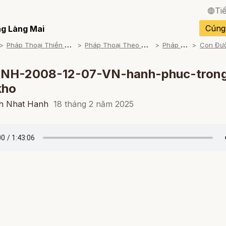
Ti
English / Tiếng Anh
Cúng
g Làng Mai
P
háp Thoại Thiền Sư Thích Nhất Hạnh
P
háp Thoại Theo Bộ An Cư Kiết Đông
P
háp Thoại Mp3
Français / Tiếng Pháp
Español / Tiếng Tây B
TNH-2008-12-07-VN-hanh-phuc-tron
kho
Deutsch / Tiếng Đức
ch Nhat Hanh
18 tháng 2 năm 2025
Italiano / Tiếng Ý
Português / Tiếng Bồ 
ภาษาไทย / Tiếng Thái