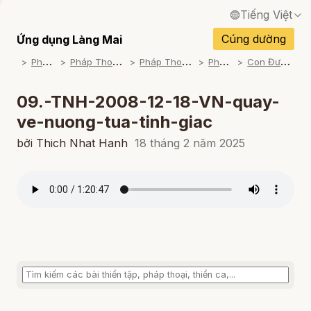
Tiếng Việt
English / Tiếng Anh
Cúng dường
Ứng dụng Làng Mai
P
háp Thoại
P
háp Thoại Thiền Sư Thích Nhất Hạnh
P
háp Thoại Theo Bộ An Cư Kiết Đông
P
háp Thoại Mp3
C
on Đường Của Bụt (2008-2009)
Français / Tiếng Pháp
Español / Tiếng Tây Ban Nha
09.-TNH-2008-12-18-VN-quay-
ve-nuong-tua-tinh-giac
Deutsch / Tiếng Đức
bởi Thich Nhat Hanh
18 tháng 2 năm 2025
Italiano / Tiếng Ý
Português / Tiếng Bồ Đào Nha
ภาษาไทย / Tiếng Thái