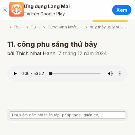
Ứng dụng Làng Mai
Tiếng Việt
Xem
Đóng
Tải trên Google Play
English / Tiếng Anh
Cúng dường
Ứng dụng Làng Mai
T
ham khảo
T
ụng Kinh
T
ụng Kinh Nhật Tụng Thiền Môn
q
uý thầy, quý sư cô Làng Mai tụng
Français / Tiếng Pháp
Español / Tiếng Tây Ban Nha
11. công phu sáng thứ bảy
Deutsch / Tiếng Đức
bởi Thich Nhat Hanh
7 tháng 12 năm 2024
Italiano / Tiếng Ý
Português / Tiếng Bồ Đào Nha
ภาษาไทย / Tiếng Thái