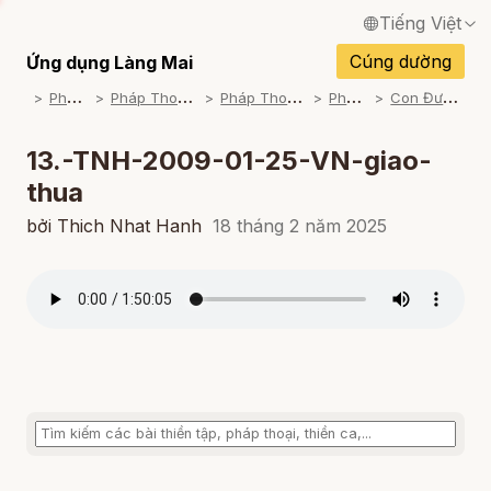
Tiếng Việt
English / Tiếng Anh
Cúng dường
Ứng dụng Làng Mai
P
háp Thoại
P
háp Thoại Thiền Sư Thích Nhất Hạnh
P
háp Thoại Theo Bộ An Cư Kiết Đông
P
háp Thoại Mp3
C
on Đường Của Bụt (2008-2009)
Français / Tiếng Pháp
Español / Tiếng Tây Ban Nha
13.-TNH-2009-01-25-VN-giao-
thua
Deutsch / Tiếng Đức
bởi Thich Nhat Hanh
18 tháng 2 năm 2025
Italiano / Tiếng Ý
Português / Tiếng Bồ Đào Nha
ภาษาไทย / Tiếng Thái