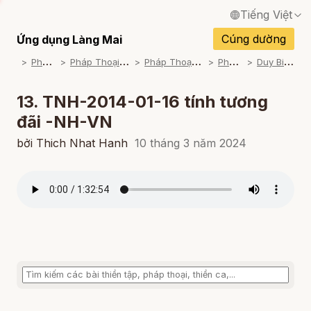
Tiếng Việt
English / Tiếng Anh
Cúng dường
Ứng dụng Làng Mai
P
háp Thoại
P
háp Thoại Thiền Sư Thích Nhất Hạnh
P
háp Thoại Theo Bộ An Cư Kiết Đông
P
háp Thoại Mp3
D
uy Biểu Học (2013-2014)
Français / Tiếng Pháp
Español / Tiếng Tây Ban Nha
13. TNH-2014-01-16 tính tương
đãi -NH-VN
Deutsch / Tiếng Đức
bởi Thich Nhat Hanh
10 tháng 3 năm 2024
Italiano / Tiếng Ý
Português / Tiếng Bồ Đào Nha
ภาษาไทย / Tiếng Thái