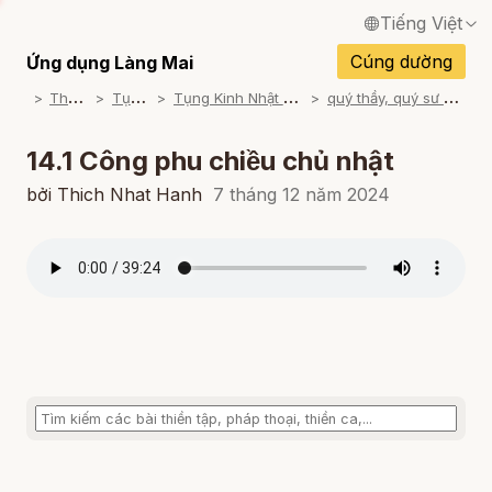
Tiếng Việt
English / Tiếng Anh
Cúng dường
Ứng dụng Làng Mai
T
ham khảo
T
ụng Kinh
T
ụng Kinh Nhật Tụng Thiền Môn
q
uý thầy, quý sư cô Làng Mai tụng
Français / Tiếng Pháp
Español / Tiếng Tây Ban Nha
14.1 Công phu chiều chủ nhật
Deutsch / Tiếng Đức
bởi Thich Nhat Hanh
7 tháng 12 năm 2024
Italiano / Tiếng Ý
Português / Tiếng Bồ Đào Nha
ภาษาไทย / Tiếng Thái