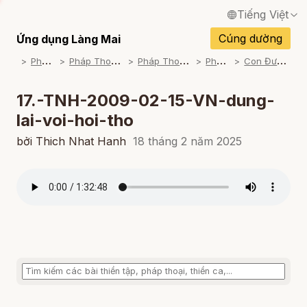
Tiếng Việt
English / Tiếng Anh
Cúng dường
Ứng dụng Làng Mai
P
háp Thoại
P
háp Thoại Thiền Sư Thích Nhất Hạnh
P
háp Thoại Theo Bộ An Cư Kiết Đông
P
háp Thoại Mp3
C
on Đường Của Bụt (2008-2009)
Français / Tiếng Pháp
Español / Tiếng Tây Ban Nha
17.-TNH-2009-02-15-VN-dung-
lai-voi-hoi-tho
Deutsch / Tiếng Đức
bởi Thich Nhat Hanh
18 tháng 2 năm 2025
Italiano / Tiếng Ý
Português / Tiếng Bồ Đào Nha
ภาษาไทย / Tiếng Thái