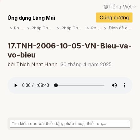
Tiếng Việt
English / Tiếng Anh
Cúng dường
Ứng dụng Làng Mai
P
háp Thoại
P
háp Thoại Thiền Sư Thích Nhất Hạnh
P
háp Thoại Theo Bộ An Cư Kiết Đông
P
háp Thoại Mp3
Đ
ịnh đề giáo lý Làng Mai (2005-06-07)
Français / Tiếng Pháp
Español / Tiếng Tây Ban Nha
17.TNH-2006-10-05-VN-Bieu-va-
vo-bieu
Deutsch / Tiếng Đức
bởi Thich Nhat Hanh
30 tháng 4 năm 2025
Italiano / Tiếng Ý
Português / Tiếng Bồ Đào Nha
ภาษาไทย / Tiếng Thái