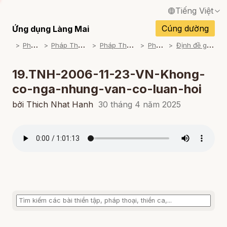
Tiếng Việt
English / Tiếng Anh
Cúng dường
Ứng dụng Làng Mai
P
háp Thoại
P
háp Thoại Thiền Sư Thích Nhất Hạnh
P
háp Thoại Theo Bộ An Cư Kiết Đông
P
háp Thoại Mp3
Đ
ịnh đề giáo lý Làng Mai (2005-06-07)
Français / Tiếng Pháp
Español / Tiếng Tây Ban Nha
19.TNH-2006-11-23-VN-Khong-
co-nga-nhung-van-co-luan-hoi
Deutsch / Tiếng Đức
bởi Thich Nhat Hanh
30 tháng 4 năm 2025
Italiano / Tiếng Ý
Português / Tiếng Bồ Đào Nha
ภาษาไทย / Tiếng Thái