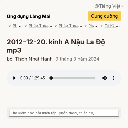
Tiếng Việt
English / Tiếng Anh
Cúng dường
Ứng dụng Làng Mai
P
háp Thoại
P
háp Thoại Thiền Sư Thích Nhất Hạnh
P
háp Thoại Theo Bộ An Cư Kiết Đông
P
háp Thoại Mp3
T
ri Kỷ Của Bụt (2012 - 2013)
Français / Tiếng Pháp
Español / Tiếng Tây Ban Nha
2012-12-20. kinh A Nậu La Độ
mp3
Deutsch / Tiếng Đức
bởi Thich Nhat Hanh
9 tháng 3 năm 2024
Italiano / Tiếng Ý
Português / Tiếng Bồ Đào Nha
ภาษาไทย / Tiếng Thái