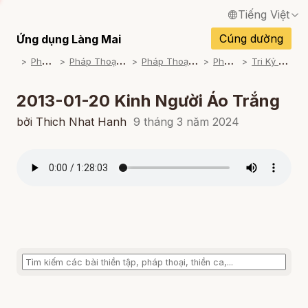
Tiếng Việt
English / Tiếng Anh
Cúng dường
Ứng dụng Làng Mai
P
háp Thoại
P
háp Thoại Thiền Sư Thích Nhất Hạnh
P
háp Thoại Theo Bộ An Cư Kiết Đông
P
háp Thoại Mp3
T
ri Kỷ Của Bụt (2012 - 2013)
Français / Tiếng Pháp
Español / Tiếng Tây Ban Nha
2013-01-20 Kinh Người Áo Trắng
Deutsch / Tiếng Đức
bởi Thich Nhat Hanh
9 tháng 3 năm 2024
Italiano / Tiếng Ý
Português / Tiếng Bồ Đào Nha
ภาษาไทย / Tiếng Thái