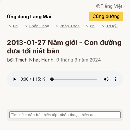
Tiếng Việt
English / Tiếng Anh
Cúng dường
Ứng dụng Làng Mai
P
háp Thoại
P
háp Thoại Thiền Sư Thích Nhất Hạnh
P
háp Thoại Theo Bộ An Cư Kiết Đông
P
háp Thoại Mp3
T
ri Kỷ Của Bụt (2012 - 2013)
Français / Tiếng Pháp
Español / Tiếng Tây Ban Nha
2013-01-27 Năm giới - Con đường
đưa tới niết bàn
Deutsch / Tiếng Đức
bởi Thich Nhat Hanh
9 tháng 3 năm 2024
Italiano / Tiếng Ý
Português / Tiếng Bồ Đào Nha
ภาษาไทย / Tiếng Thái