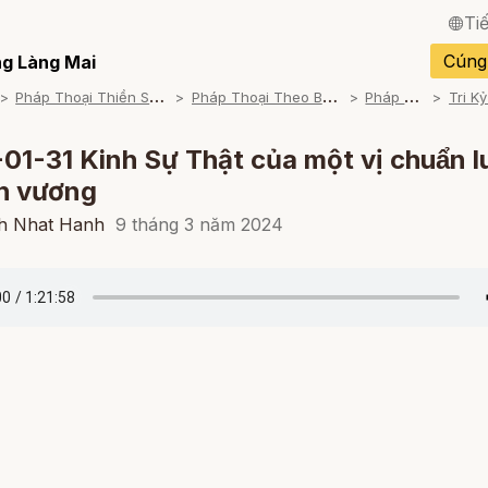
Ti
English / Tiếng Anh
Cúng
g Làng Mai
P
háp Thoại Thiền Sư Thích Nhất Hạnh
P
háp Thoại Theo Bộ An Cư Kiết Đông
P
háp Thoại Mp3
Français / Tiếng Pháp
Español / Tiếng Tây B
1-31 Kinh Sự Thật của một vị chuẩn l
h vương
Deutsch / Tiếng Đức
ch Nhat Hanh
9 tháng 3 năm 2024
Italiano / Tiếng Ý
Português / Tiếng Bồ 
ภาษาไทย / Tiếng Thái