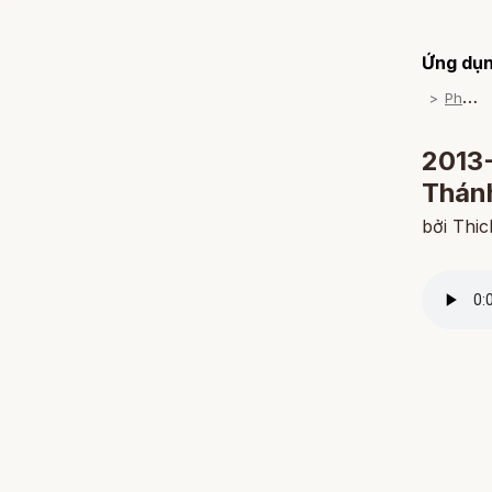
Ứng dụn
P
háp Thoại
2013-0
Thán
bởi Thi