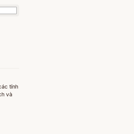
các tính
ch và