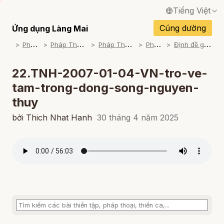
Tiếng Việt
English / Tiếng Anh
Cúng dường
Ứng dụng Làng Mai
P
háp Thoại
P
háp Thoại Thiền Sư Thích Nhất Hạnh
P
háp Thoại Theo Bộ An Cư Kiết Đông
P
háp Thoại Mp3
Đ
ịnh đề giáo lý Làng Mai (2005-06-07)
Français / Tiếng Pháp
Español / Tiếng Tây Ban Nha
22.TNH-2007-01-04-VN-tro-ve-
tam-trong-dong-song-nguyen-
Deutsch / Tiếng Đức
thuy
Italiano / Tiếng Ý
bởi Thich Nhat Hanh
30 tháng 4 năm 2025
Português / Tiếng Bồ Đào Nha
ภาษาไทย / Tiếng Thái