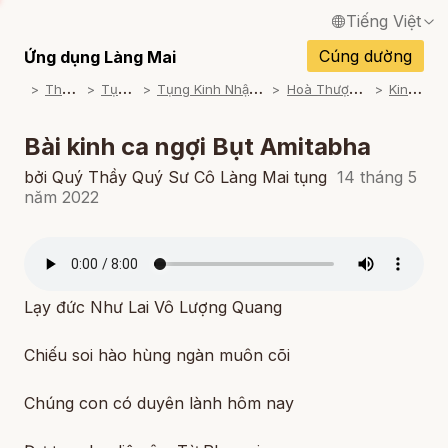
Tiếng Việt
English / Tiếng Anh
Cúng dường
Ứng dụng Làng Mai
T
ham khảo
T
ụng Kinh
T
ụng Kinh Nhật Tụng Thiền Môn
H
oà Thượng Tịnh Quang
K
inh Tụng
Français / Tiếng Pháp
Español / Tiếng Tây Ban Nha
Bài kinh ca ngợi Bụt Amitabha
Deutsch / Tiếng Đức
bởi Quý Thầy Quý Sư Cô Làng Mai tụng
14 tháng 5
năm 2022
Italiano / Tiếng Ý
Português / Tiếng Bồ Đào Nha
ภาษาไทย / Tiếng Thái
Lạy đức Như Lai Vô Lượng Quang
Chiếu soi hào hùng ngàn muôn cõi
Chúng con có duyên lành hôm nay