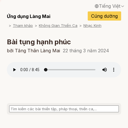
Tiếng Việt
English / Tiếng Anh
Cúng dường
Ứng dụng Làng Mai
Tham khảo
Không Gian Thiền Ca
Nhạc Kinh
Français / Tiếng Pháp
Español / Tiếng Tây Ban Nha
Bài tụng hạnh phúc
Deutsch / Tiếng Đức
bởi Tăng Thân Làng Mai
22 tháng 3 năm 2024
Italiano / Tiếng Ý
Português / Tiếng Bồ Đào Nha
ภาษาไทย / Tiếng Thái