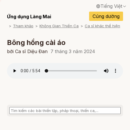
Tiếng Việt
English / Tiếng Anh
Cúng dường
Ứng dụng Làng Mai
Tham khảo
Không Gian Thiền Ca
Ca sĩ khác thể hiện
Français / Tiếng Pháp
Español / Tiếng Tây Ban Nha
Bông hồng cài áo
Deutsch / Tiếng Đức
bởi Ca sĩ Diệu Đan
7 tháng 3 năm 2024
Italiano / Tiếng Ý
Português / Tiếng Bồ Đào Nha
ภาษาไทย / Tiếng Thái