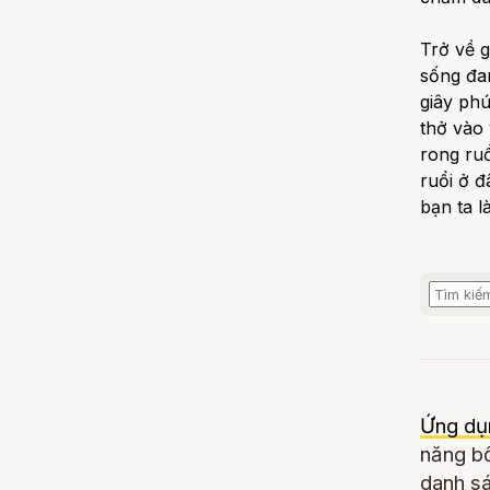
Trở về g
sống đan
giây phú
thở vào 
rong ruổ
ruổi ở đ
bạn ta l
Ứng dụ
năng bổ
danh sá