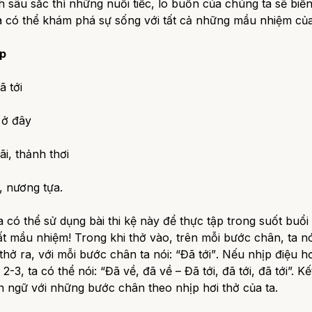
 sâu sắc thì những nuối tiếc, lo buồn của chúng ta sẽ biế
a có thể khám phá sự sống với tất cả những mầu nhiệm của
p
ã tới
 ở đây
i, thảnh thơi
, nương tựa.
 có thể sử dụng bài thi kệ này để thực tập trong suốt buổi 
t mầu nhiệm! Trong khi thở vào, trên mỗi bước chân, ta n
 thở ra, với mỗi bước chân ta nói:
“Đã tới”
. Nếu nhịp điệu hơ
à 2-3, ta có thể nói:
“Đã về, đã về – Đã tới, đã tới, đã tới”.
Kế
n ngữ với những bước chân theo nhịp hơi thở của ta.