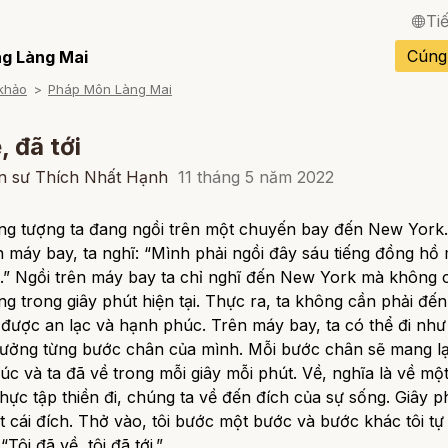
Ti
English / Tiếng Anh
Cúng
g Làng Mai
khảo
Pháp Môn Làng Mai
Français / Tiếng Pháp
Español / Tiếng Tây B
, đã tới
Deutsch / Tiếng Đức
ền sư Thích Nhất Hạnh
11 tháng 5 năm 2022
Italiano / Tiếng Ý
ng tượng ta đang ngồi trên một chuyến bay đến New York.
n máy bay, ta nghĩ: “Mình phải ngồi đây sáu tiếng đồng hồ
Português / Tiếng Bồ 
.” Ngồi trên máy bay ta chỉ nghĩ đến New York mà không 
ภาษาไทย / Tiếng Thái
g trong giây phút hiện tại. Thực ra, ta không cần phải đế
được an lạc và hạnh phúc. Trên máy bay, ta có thể đi như
hưởng từng bước chân của mình. Mỗi bước chân sẽ mang lạ
úc và ta
đã về
trong mỗi giây mỗi phút.
Về,
nghĩa là
về
một
thực tập thiền đi, chúng ta
về
đến đích của sự sống. Giây p
ột cái đích. Thở vào, tôi bước một bước và bước khác tôi tự 
:
“Tôi đã về, tôi đã tới.”