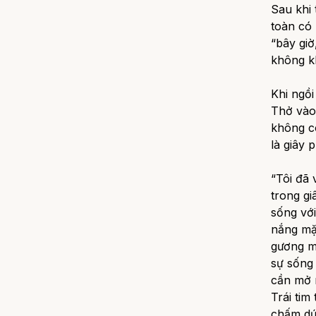
Sau khi
toàn có 
“bây giờ
không k
Khi ngồi
Thở vào
không cò
là giây 
“Tôi đã
trong gi
sống vớ
nắng mặ
gương m
sự sống 
cần mở m
Trái tim
chấm dứ