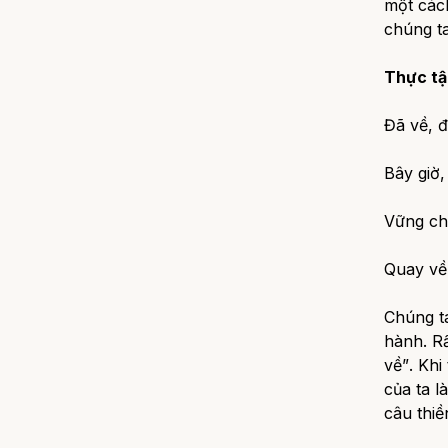
một cách
chúng t
Thực tậ
Đã về, đ
Bây giờ,
Vững chã
Quay về
Chúng ta
hành. Rấ
về”
. Khi
của ta l
câu thiề