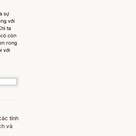
a sự
ng với
hi ta
a có còn
òn rong
i với
các tính
ch và