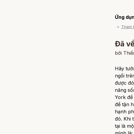
Ứng dụn
Tham 
Đã về
bởi Thi
Hãy tưở
ngồi trê
được đó
năng sốn
York để 
để tận 
hạnh ph
đó. Khi 
tại là m
mình là