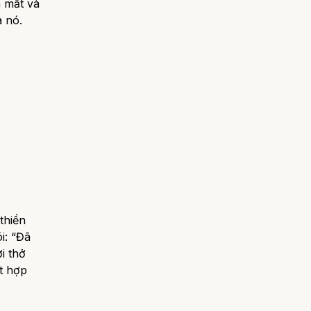
n mất và
 nó.
thiền
ói:
“Đã
i thở
t hợp