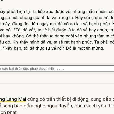
iây phút hiện tại, ta tiếp xúc được với những mầu nhiệm củ
g có mặt chung quanh ta và trong ta. Hãy sống cho hết lò
t này, đừng đợi đến ngày mai để có an lạc và hạnh phúc. K
và nói:
“Tôi đã về”
, ta sẽ biết được là ta đã về hay chưa, t
i hay không. Có thể thân ta đang ngồi yên nhưng tâm ta c
âu đó. Khi thấy mình đã về, ta sẽ rất hạnh phúc. Ta phải nó
à: “Này bạn, tôi đã thực sự về rồi”. Đó là một tin mừng.
ng Làng Mai
cũng có trên thiết bị di động, cung cấp 
 sung bao gồm nghe ngoại tuyến, danh sách yêu thí
ch phát.