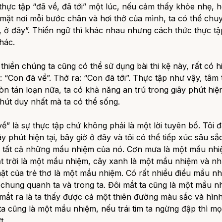
 thực tập
“đã về, đã tới”
một lúc, nếu cảm thấy khỏe nhẹ, 
mặt nơi mỗi bước chân và hơi thở của mình, ta có thể chu
, ở đây”.
Thiền ngữ thì khác nhau nhưng cách thức thực tập
hác.
 thiền chúng ta cũng có thể sử dụng bài thi kệ này, rất có h
:
“Con đã về”.
Thở ra:
“Con đã tới”.
Thực tập như vậy, tâm 
n tán loạn nữa, ta có khả năng an trú trong giây phút hiện
phút duy nhất mà ta có thể sống.
 về”
là sự thực tập chứ không phải là một lời tuyên bố. Tôi 
ây phút hiện tại, bây giờ ở đây và tôi có thể tiếp xúc sâu sắ
i tất cả những mầu nhiệm của nó. Cơn mưa là một mầu nhi
t trời là một mầu nhiệm, cây xanh là một mầu nhiệm và n
ặt của trẻ thơ là một mầu nhiệm. Có rất nhiều điều mầu n
chung quanh ta và trong ta. Đôi mắt ta cũng là một mầu n
ắt ra là ta thấy được cả một thiên đường màu sắc và hình
 ta cũng là một mầu nhiệm, nếu trái tim ta ngừng đập thì mọ
t.