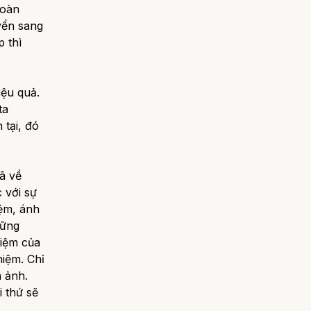
hoàn
yển sang
 thì
iệu quả.
ta
 tại, đó
đã về
c với sự
ệm, ánh
hững
hiệm của
hiệm. Chỉ
 ảnh.
i thứ sẽ