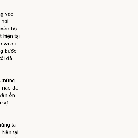
ng vào
 nơi
uyên bố
 hiện tại
ào và an
ng bước
tôi đã
. Chúng
i nào đó
 yên ổn
a sự
húng ta
hiện tại