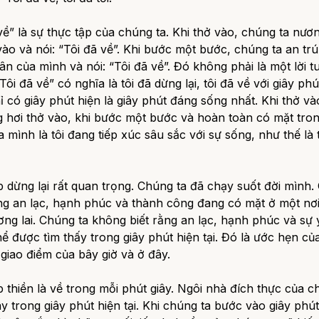
về”
là sự thực tập của chúng ta. Khi thở vào, chúng ta nươ
vào và nói:
“Tôi đã về”.
Khi bước một bước, chúng ta an trú
ân của mình và nói:
“Tôi đã về”.
Đó không phải là một lời t
Tôi đã về”
có nghĩa là tôi đã dừng lại, tôi đã về với giây phút
hỉ có giây phút hiện là giây phút đáng sống nhất. Khi thở v
g hơi thở vào, khi bước một bước và hoàn toàn có mặt tro
 mình là tôi đang tiếp xúc sâu sắc với sự sống, như thế là 
 dừng lại rất quan trọng. Chúng ta đã chạy suốt đời mình
ằng an lạc, hạnh phúc và thành công đang có mặt ở một nơ
ơng lai. Chúng ta không biết rằng an lạc, hạnh phúc và sự
hể được tìm thấy trong giây phút hiện tại. Đó là ước hẹn củ
 giao điểm của bây giờ và ở đây.
 thiền là
về
trong mỗi phút giây. Ngôi nhà đích thực của c
 trong giây phút hiện tại. Khi chúng ta bước vào giây phút 