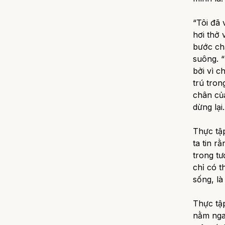
“Tôi đã 
hơi thở 
bước ch
suông.
“
bởi vì c
trú tron
chân của
dừng lại.
Thực tập
ta tin r
trong tư
chỉ có t
sống, là
Thực tập
nằm ngay