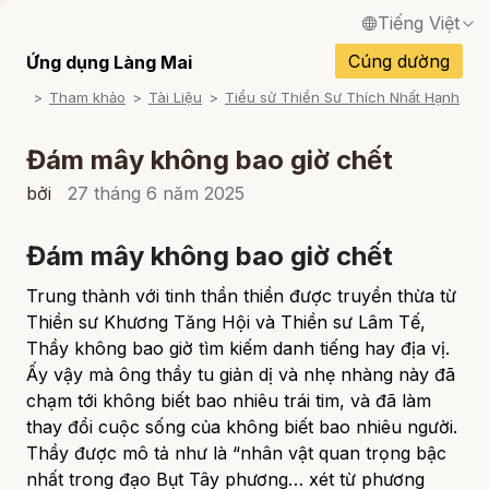
Tiếng Việt
English / Tiếng Anh
Cúng dường
Ứng dụng Làng Mai
Tham khảo
Tài Liệu
Tiểu sử Thiền Sư Thích Nhất Hạnh
Français / Tiếng Pháp
Español / Tiếng Tây Ban Nha
Đám mây không bao giờ chết
Deutsch / Tiếng Đức
bởi
27 tháng 6 năm 2025
Italiano / Tiếng Ý
Đám mây không bao giờ chết
Português / Tiếng Bồ Đào Nha
Trung thành với tinh thần thiền được truyền thừa từ
ภาษาไทย / Tiếng Thái
Thiền sư Khương Tăng Hội và Thiền sư Lâm Tế,
Thầy không bao giờ tìm kiếm danh tiếng hay địa vị.
Ấy vậy mà ông thầy tu giản dị và nhẹ nhàng này đã
chạm tới không biết bao nhiêu trái tim, và đã làm
thay đổi cuộc sống của không biết bao nhiêu người.
Thầy được mô tả như là “nhân vật quan trọng bậc
nhất trong đạo Bụt Tây phương… xét từ phương