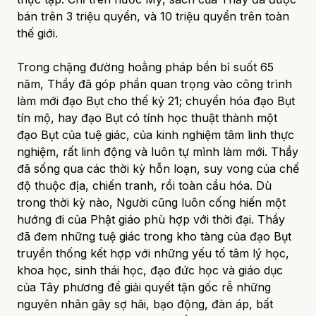
bán trên 3 triệu quyển, và 10 triệu quyển trên toàn
thế giới.
Trong chặng đường hoằng pháp bền bỉ suốt 65
năm, Thầy đã góp phần quan trọng vào công trình
làm mới đạo Bụt cho thế kỷ 21; chuyển hóa đạo Bụt
tín mộ, hay đạo Bụt có tính học thuật thành một
đạo Bụt của tuệ giác, của kinh nghiệm tâm linh thực
nghiệm, rất linh động và luôn tự mình làm mới. Thầy
đã sống qua các thời kỳ hỗn loạn, suy vong của chế
độ thuộc địa, chiến tranh, rồi toàn cầu hóa. Dù
trong thời kỳ nào, Người cũng luôn cống hiến một
hướng đi của Phật giáo phù hợp với thời đại. Thầy
đã đem những tuệ giác trong kho tàng của đạo Bụt
truyền thống kết hợp với những yếu tố tâm lý học,
khoa học, sinh thái học, đạo đức học và giáo dục
của Tây phương để giải quyết tận gốc rễ những
nguyên nhân gây sợ hãi, bạo động, đàn áp, bất