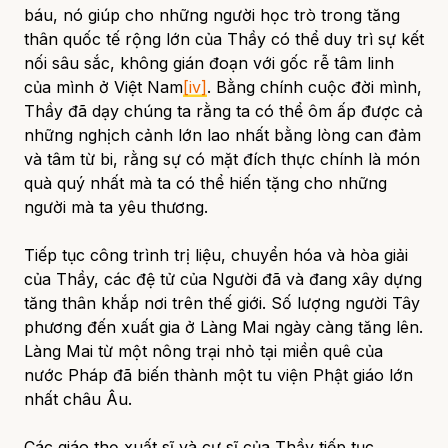
báu, nó giúp cho những người học trò trong tăng
thân quốc tế rộng lớn của Thầy có thể duy trì sự kết
nối sâu sắc, không gián đoạn với gốc rễ tâm linh
của mình ở Việt Nam
[iv]
. Bằng chính cuộc đời mình,
Thầy đã dạy chúng ta rằng ta có thể ôm ấp được cả
những nghịch cảnh lớn lao nhất bằng lòng can đảm
và tâm từ bi, rằng sự có mặt đích thực chính là món
quà quý nhất mà ta có thể hiến tặng cho những
người mà ta yêu thương.
Tiếp tục công trình trị liệu, chuyển hóa và hòa giải
của Thầy, các đệ tử của Người đã và đang xây dựng
tăng thân khắp nơi trên thế giới. Số lượng người Tây
phương đến xuất gia ở Làng Mai ngày càng tăng lên.
Làng Mai từ một nông trại nhỏ tại miền quê của
nước Pháp đã biến thành một tu viện Phật giáo lớn
nhất châu Âu.
Các giáo thọ xuất sĩ và cư sĩ của Thầy tiếp tục