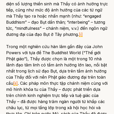
diện số lượng thiền sinh mà Thầy có ảnh hưởng trực
tiếp, cũng như mức độ ảnh hưởng của các từ ngữ
mà Thầy tạo ra hoặc nhấn mạnh (như: “
engaged
Buddhism
” – đạo Bụt dấn thân;
“interbeing”
– tương
tức,
“mindfulness”
– chánh niệm, v.v.) đến ngôn ngữ
đương đại của đạo Bụt ở Tây phương.
[i]
Trong một nghiên cứu hàn lâm gần đây của John
Powers với tựa đề
The Buddhist World
(“Thế giới
Phật giáo”), Thầy được chọn là một trong 10 nhà
lãnh đạo tâm linh có tầm ảnh hưởng lớn lao, nổi bật
nhất trong lịch sử đạo Bụt, dựa trên tầm ảnh hưởng
của Thầy đối với nền Phật giáo đương đại trên toàn
cầu
[ii]
. Các pháp môn thực tập chánh niệm cùng với
mô hình khóa tu của Thầy – được phát triển dựa
trên chính kinh nghiệm trực tiếp và tuệ giác của
Thầy – đã được hàng trăm ngàn người từ khắp các
châu lục, từ mọi tầng lớp trong xã hội học hỏi và
thực tập. Chỉ trên nước Mỹ, sách của Thầy đã được