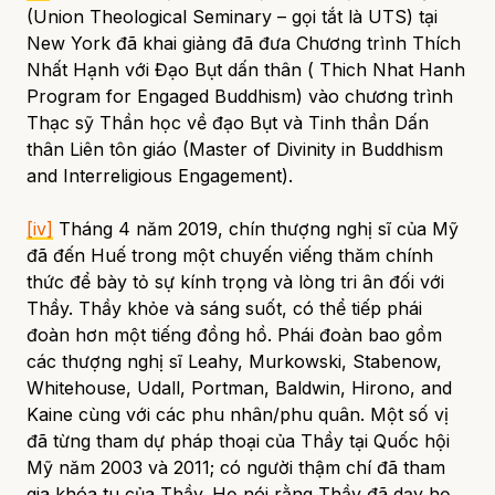
(Union Theological Seminary – gọi tắt là UTS) tại
New York đã khai giảng đã đưa Chương trình Thích
Nhất Hạnh với Đạo Bụt dấn thân ( Thich Nhat Hanh
Program for Engaged Buddhism) vào chương trình
Thạc sỹ Thần học về đạo Bụt và Tinh thần Dấn
thân Liên tôn giáo (Master of Divinity in Buddhism
and Interreligious Engagement).
[iv]
Tháng 4 năm 2019, chín thượng nghị sĩ của Mỹ
đã đến Huế trong một chuyến viếng thăm chính
thức để bày tỏ sự kính trọng và lòng tri ân đối với
Thầy. Thầy khỏe và sáng suốt, có thể tiếp phái
đoàn hơn một tiếng đồng hồ. Phái đoàn bao gồm
các thượng nghị sĩ Leahy, Murkowski, Stabenow,
Whitehouse, Udall, Portman, Baldwin, Hirono, and
Kaine cùng với các phu nhân/phu quân. Một số vị
đã từng tham dự pháp thoại của Thầy tại Quốc hội
Mỹ năm 2003 và 2011; có người thậm chí đã tham
gia khóa tu của Thầy. Họ nói rằng Thầy đã dạy họ