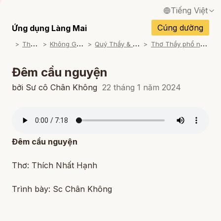
Tiếng Việt
English / Tiếng Anh
Cúng dường
Ứng dụng Làng Mai
T
ham khảo
K
hông Gian Thiền Ca
Q
uý Thầy & Sư cô trình bày
T
hơ Thầy phổ nhạc từ các Học trò
Français / Tiếng Pháp
Español / Tiếng Tây Ban Nha
Đêm cầu nguyện
Deutsch / Tiếng Đức
bởi Sư cô Chân Không
22 tháng 1 năm 2024
Italiano / Tiếng Ý
Português / Tiếng Bồ Đào Nha
Đêm cầu nguyện
ภาษาไทย / Tiếng Thái
Thơ: Thích Nhất Hạnh
Trình bày: Sc Chân Không