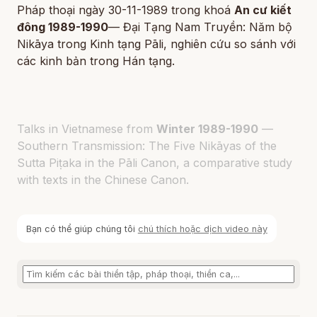
Pháp thoại ngày 30-11-1989 trong khoá
An cư kiết
đông 1989-1990
— Đại Tạng Nam Truyền: Năm bộ
Nikāya trong Kinh tạng Pāli, nghiên cứu so sánh với
các kinh bản trong Hán tạng.
Talks in Vietnamese from
Winter 1989-1990
—
Southern Transmission: The Five Nikāyas of the
Sutta Piṭaka in the Pāli Canon, a comparative study
with texts in the Chinese Canon.
Bạn có thể giúp chúng tôi
chú thích hoặc dịch video này