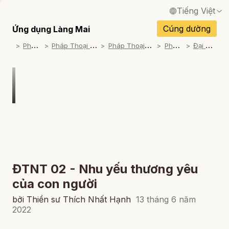
Tiếng Việt
English / Tiếng Anh
Cúng dường
Ứng dụng Làng Mai
P
háp Thoại
P
háp Thoại Thiền Sư Thích Nhất Hạnh
P
háp Thoại Theo Bộ An Cư Kiết Đông
P
háp Thoại Video
Đ
ại Tạng Nam Truyền
Français / Tiếng Pháp
Español / Tiếng Tây Ban Nha
Deutsch / Tiếng Đức
Italiano / Tiếng Ý
Português / Tiếng Bồ Đào Nha
ภาษาไทย / Tiếng Thái
ĐTNT 02 - Nhu yếu thương yêu
của con người
bởi Thiền sư Thích Nhất Hạnh
13 tháng 6 năm
2022