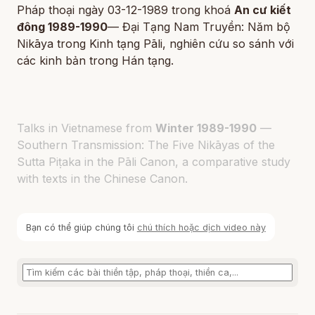
Pháp thoại ngày 03-12-1989 trong khoá
An cư kiết
đông 1989-1990
— Đại Tạng Nam Truyền: Năm bộ
Nikāya trong Kinh tạng Pāli, nghiên cứu so sánh với
các kinh bản trong Hán tạng.
Talks in Vietnamese from
Winter 1989-1990
—
Southern Transmission: The Five Nikāyas of the
Sutta Piṭaka in the Pāli Canon, a comparative study
with texts in the Chinese Canon.
Bạn có thể giúp chúng tôi
chú thích hoặc dịch video này