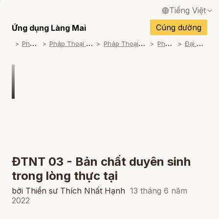
Tiếng Việt
English / Tiếng Anh
Cúng dường
Ứng dụng Làng Mai
P
háp Thoại
P
háp Thoại Thiền Sư Thích Nhất Hạnh
P
háp Thoại Theo Bộ An Cư Kiết Đông
P
háp Thoại Video
Đ
ại Tạng Nam Truyền
Français / Tiếng Pháp
Español / Tiếng Tây Ban Nha
Deutsch / Tiếng Đức
Italiano / Tiếng Ý
Português / Tiếng Bồ Đào Nha
ภาษาไทย / Tiếng Thái
ĐTNT 03 - Bản chất duyên sinh
trong lòng thực tại
bởi Thiền sư Thích Nhất Hạnh
13 tháng 6 năm
2022