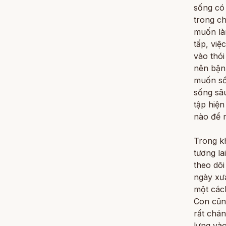
sống có 
trong c
muốn làm
tấp, việ
vào thói
nên bận
muốn số
sống sâ
tập hiện
nào để m
Trong kh
tương la
theo dõi
ngày xưa
một cách
Con cũng
rất chán
lưng vào