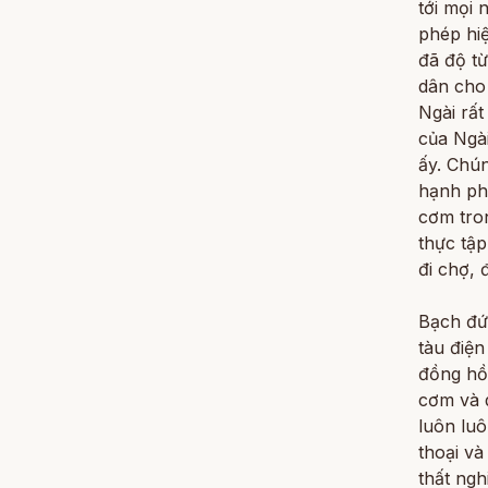
tới mọi 
phép hi
đã độ từ
dân cho 
Ngài rất
của Ngà
ấy. Chú
hạnh phú
cơm tro
thực tập
đi chợ, 
Bạch đứ
tàu điện
đồng hồ 
cơm và 
luôn luô
thoại và
thất ngh