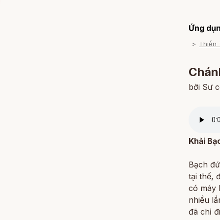
Ứng dụn
Thiền 
Chánh
bởi Sư 
Khải Bạ
Bạch đứ
tại thế,
có máy 
nhiều l
đã chỉ 