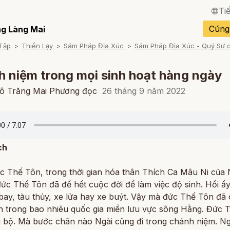
Ti
English / Tiếng Anh
Cúng
g Làng Mai
Tập
Thiền Lạy
Sám Pháp Địa Xúc
Sám Pháp Địa Xúc - Quý Sư 
Français / Tiếng Pháp
Español / Tiếng Tây B
 niệm trong mọi sinh hoạt hàng ngày
Deutsch / Tiếng Đức
cô Trăng Mai Phương đọc
26 tháng 9 năm 2022
Italiano / Tiếng Ý
Português / Tiếng Bồ 
ch
ภาษาไทย / Tiếng Thái
c Thế Tôn, trong thời gian hóa thân Thích Ca Mâu Ni của 
 đức Thế Tôn đã để hết cuộc đời để làm việc độ sinh. Hồi ấ
bay, tàu thủy, xe lửa hay xe buýt. Vậy mà đức Thế Tôn đã
ần trong bao nhiêu quốc gia miền lưu vực sông Hằng. Đức 
đi bộ. Mà bước chân nào Ngài cũng đi trong chánh niệm. N