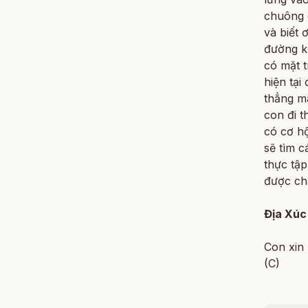
chuông c
và biết 
đường kẹ
có mặt t
hiện tại
thẳng mà
con đi t
có cơ hộ
sẽ tìm c
thực tập
được ch
Địa Xúc
Con xin 
(C)