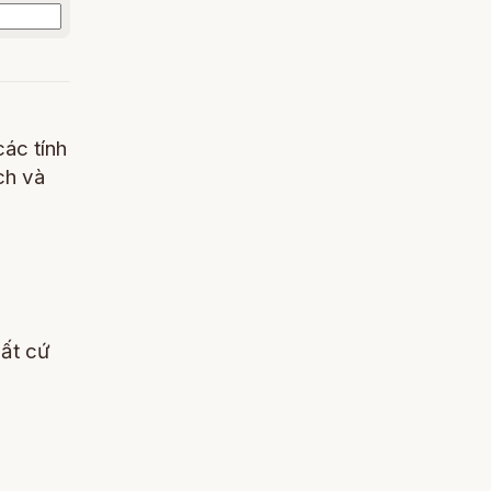
các tính
ch và
bất cứ