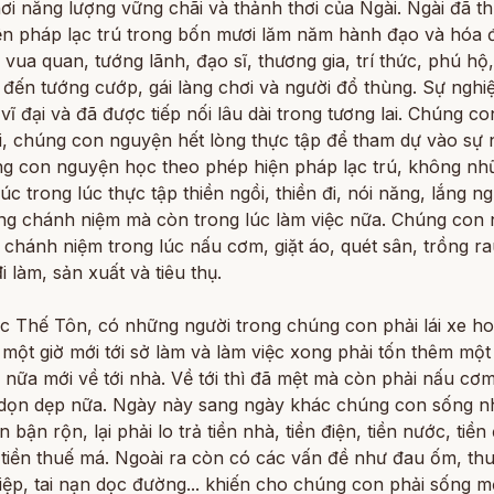
nơi năng lượng vững chãi và thảnh thơi của Ngài. Ngài đã t
ện pháp lạc trú trong bốn mươi lăm năm hành đạo và hóa 
 vua quan, tướng lãnh, đạo sĩ, thương gia, trí thức, phú hộ
đến tướng cướp, gái làng chơi và người đổ thùng. Sự nghi
 vĩ đại và đã được tiếp nối lâu dài trong tương lai. Chúng co
i, chúng con nguyện hết lòng thực tập để tham dự vào sự 
ng con nguyện học theo phép hiện pháp lạc trú, không nh
c trong lúc thực tập thiền ngồi, thiền đi, nói năng, lắng n
ng chánh niệm mà còn trong lúc làm việc nữa. Chúng con
 chánh niệm trong lúc nấu cơm, giặt áo, quét sân, trồng rau
đi làm, sản xuất và tiêu thụ.
c Thế Tôn, có những người trong chúng con phải lái xe ho
 một giờ mới tới sở làm và làm việc xong phải tốn thêm một
nữa mới về tới nhà. Về tới thì đã mệt mà còn phải nấu cơm
dọn dẹp nữa. Ngày này sang ngày khác chúng con sống nh
n bận rộn, lại phải lo trả tiền nhà, tiền điện, tiền nước, tiền
 tiền thuế má. Ngoài ra còn có các vấn đề như đau ốm, th
iệp, tai nạn dọc đường... khiến cho chúng con phải sống 