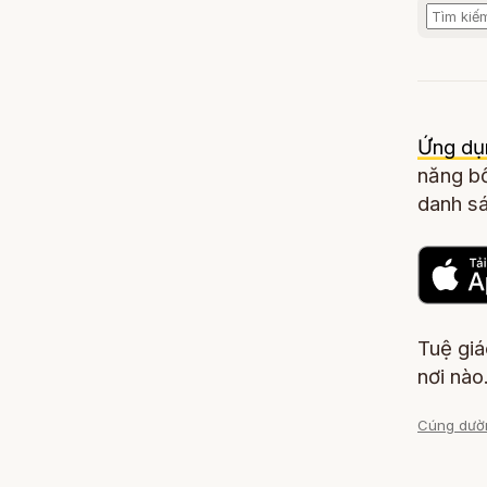
Ứng dụ
năng bổ
danh sá
Tuệ gi
nơi nào
Cúng dườ