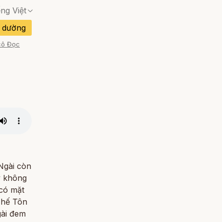
ếng Việt
Không có trang phù hợp — hộp thoại xác nhận 
 dường
Không có trang phù hợp — hộp thoại xác nhận 
cô Đọc
Không có trang phù hợp — hộp thoại xác nhận 
an Nha
Không có trang phù hợp — hộp thoại xác nhận 
Không có trang phù hợp — hộp thoại xác nhận 
Không có trang phù hợp — hộp thoại xác nhận 
Đào Nha
Không có trang phù hợp — hộp thoại xác nhận 
Ngài còn
y không
 có mặt
Thế Tôn
gài đem