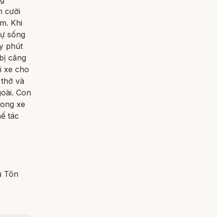
m cười
m. Khi
Sự sống
ây phút
 bị căng
i xe cho
 thở và
goài. Con
rong xe
ế tác
u Tôn