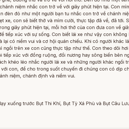
hánh niệm nhắc con trở về với giây phút hiện tại. Con mỉ
ơn đèn đỏ như một người bạn tu nhắc con trở về chánh niệ
t xe, con sẽ biết thở và mỉm cười, thực tập đã về, đã tới. 
rong giây phút hiện tại, mỗi hơi thở của con đưa con về gi
 để tiếp xúc với sự sống. Con biết lái xe như vậy con không
 lại có niềm vui và cơ hội quán chiếu. Khi có người khác lá
hì ngồi trên xe con cũng thực tập như thế. Con theo dõi hơi
i tiếp xúc với đồng ruộng, đồi nương hay sông biển bên n
ách khéo léo nhắc người lái xe và những người khác ngồi t
 với con, để cho trong suốt chuyến đi chúng con có dịp ch
ánh niệm, chánh định và niềm vui.
lạy xuống trước Bụt Thi Khí, Bụt Tỳ Xá Phù và Bụt Câu Lư