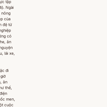
hực tập
độ. Ngài
, nông
ệp của
n đệ tử
nghiệp
ững có
ghe, ăn
 nguyện
, lái xe,
ặc đi
 giờ
, ăn
ư thế,
 điện
uốc men,
một cuộc