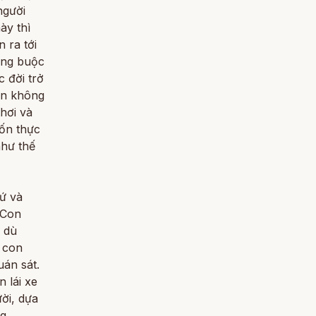
người
ày thì
 ra tới
ràng buộc
 đời trở
on không
hơi và
ốn thực
như thế
ứ và
 Con
, dù
g con
uán sát.
 lái xe
ời, dựa
ng