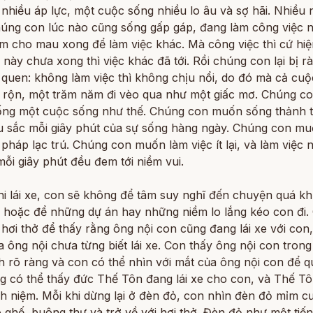
nhiều áp lực, một cuộc sống nhiều lo âu và sợ hãi. Nhiều 
húng con lúc nào cũng sống gấp gáp, đang làm công việc n
 cho mau xong để làm việc khác. Mà công việc thì cứ hiện
c này chưa xong thì việc khác đã tới. Rồi chúng con lại bị 
 quen: không làm việc thì không chịu nổi, do đó mà cả cuộc
 rộn, một trăm năm đi vèo qua như một giấc mơ. Chúng c
ng một cuộc sống như thế. Chúng con muốn sống thảnh t
u sắc mỗi giây phút của sự sống hàng ngày. Chúng con mu
 pháp lạc trú. Chúng con muốn làm việc ít lại, và làm việc 
ỗi giây phút đều đem tới niềm vui.
i lái xe, con sẽ không để tâm suy nghĩ đến chuyện quá kh
i hoặc để những dự án hay những niềm lo lắng kéo con đi.
 hơi thở để thấy rằng ông nội con cũng đang lái xe với con
 ông nội chưa từng biết lái xe. Con thấy ông nội con tron
 rõ ràng và con có thể nhìn với mắt của ông nội con để q
 có thể thấy đức Thế Tôn đang lái xe cho con, và Thế Tôn
h niệm. Mỗi khi dừng lại ở đèn đỏ, con nhìn đèn đỏ mỉm cư
 ghế, buông thư và trở về với hơi thở. Đèn đỏ như một tiế