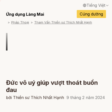
Tiếng Việt
English / Tiếng Anh
Cúng dường
Ứng dụng Làng Mai
Pháp Thoại
Tham Vấn Thiền sư Thích Nhất Hạnh
Français / Tiếng Pháp
Español / Tiếng Tây Ban Nha
Deutsch / Tiếng Đức
Italiano / Tiếng Ý
Português / Tiếng Bồ Đào Nha
ภาษาไทย / Tiếng Thái
Đức vô uý giúp vượt thoát buồn
đau
bởi Thiền sư Thích Nhất Hạnh
9 tháng 2 năm 2024