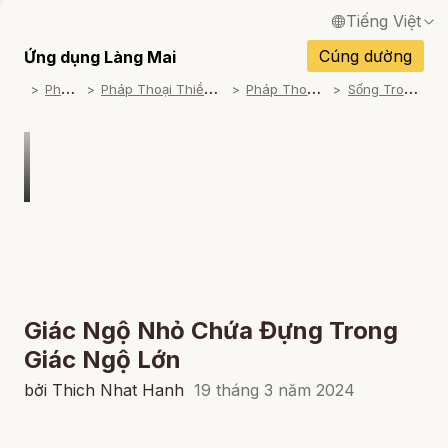
Tiếng Việt
English / Tiếng Anh
Cúng dường
Ứng dụng Làng Mai
P
háp Thoại
P
háp Thoại Thiền Sư Thích Nhất Hạnh
P
háp Thoại Theo Chủ Đề
S
ống Trong Chánh Niệm
Français / Tiếng Pháp
Español / Tiếng Tây Ban Nha
Deutsch / Tiếng Đức
Italiano / Tiếng Ý
Português / Tiếng Bồ Đào Nha
ภาษาไทย / Tiếng Thái
Giác Ngộ Nhỏ Chứa Đựng Trong
Giác Ngộ Lớn
bởi Thich Nhat Hanh
19 tháng 3 năm 2024