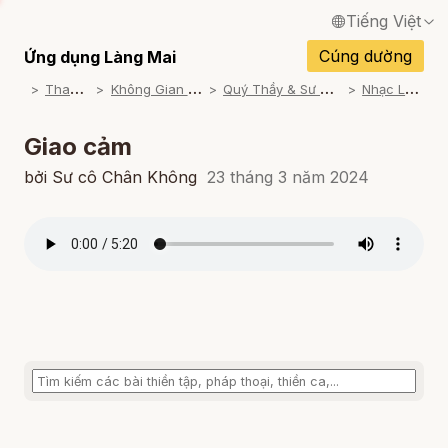
Tiếng Việt
English / Tiếng Anh
Cúng dường
Ứng dụng Làng Mai
T
ham khảo
K
hông Gian Thiền Ca
Q
uý Thầy & Sư cô trình bày
N
hạc Làng xưa
Français / Tiếng Pháp
Español / Tiếng Tây Ban Nha
Giao cảm
Deutsch / Tiếng Đức
bởi Sư cô Chân Không
23 tháng 3 năm 2024
Italiano / Tiếng Ý
Português / Tiếng Bồ Đào Nha
ภาษาไทย / Tiếng Thái