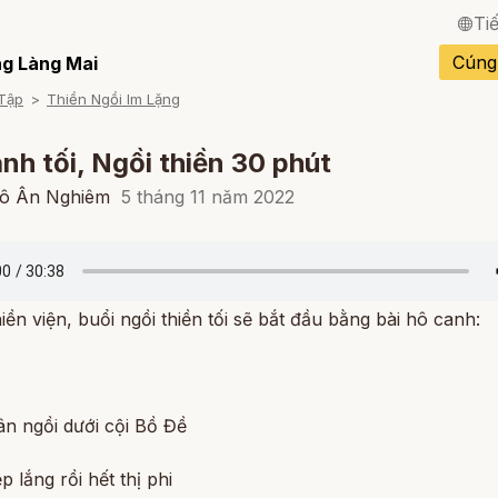
Ti
English / Tiếng Anh
Cúng
g Làng Mai
Tập
Thiền Ngồi Im Lặng
Français / Tiếng Pháp
Español / Tiếng Tây B
nh tối, Ngồi thiền 30 phút
Deutsch / Tiếng Đức
cô Ân Nghiêm
5 tháng 11 năm 2022
Italiano / Tiếng Ý
Português / Tiếng Bồ 
iền viện, buổi ngồi thiền tối sẽ bắt đầu bằng bài hô canh:
ภาษาไทย / Tiếng Thái
n ngồi dưới cội Bồ Đề
p lắng rồi hết thị phi