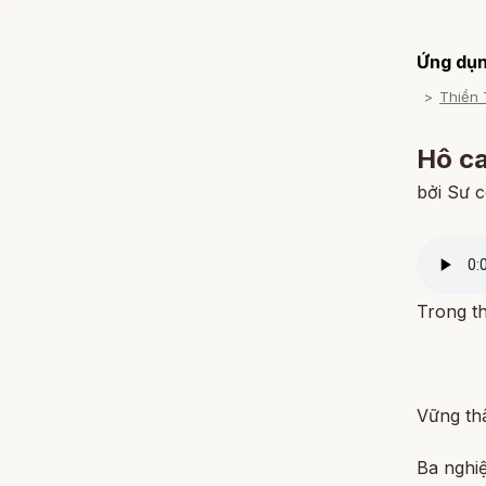
Ứng dụn
Thiền 
Hô ca
bởi Sư 
Trong th
Vững thâ
Ba nghiệ