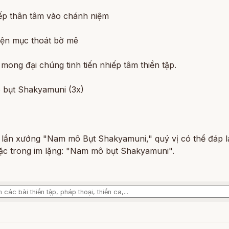
ếp thân tâm vào chánh niệm
diện mục thoát bờ mê
ong đại chúng tinh tiến nhiếp tâm thiền tập.
bụt Shakyamuni (3x)
 lần xướng "Nam mô Bụt Shakyamuni," quý vị có thể đáp l
oặc trong im lặng: "Nam mô bụt Shakyamuni".