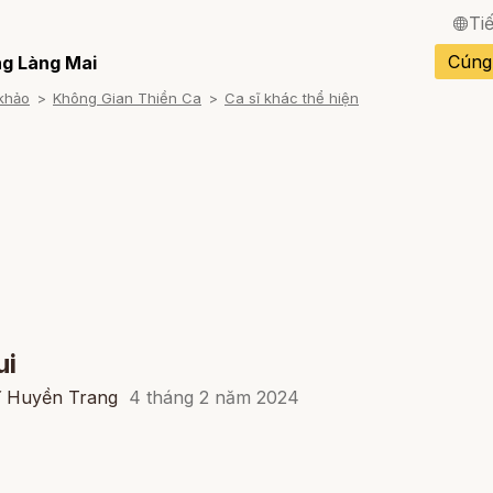
Ti
English / Tiếng Anh
Cúng
g Làng Mai
khảo
Không Gian Thiền Ca
Ca sĩ khác thể hiện
Français / Tiếng Pháp
Español / Tiếng Tây B
Deutsch / Tiếng Đức
Italiano / Tiếng Ý
Português / Tiếng Bồ 
ภาษาไทย / Tiếng Thái
ui
sĩ Huyền Trang
4 tháng 2 năm 2024