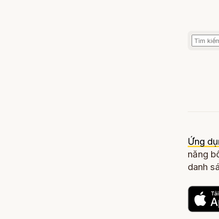
Ứng dụ
năng bổ
danh sá