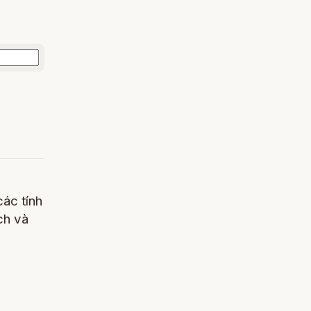
các tính
ch và