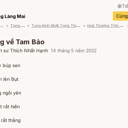
Ti
English / Tiếng Anh
Cúng
g Làng Mai
T
am khảo
T
ụng Kinh
T
ụng Kinh Nhật Tụng Thiền Môn
H
oà Thượng Tịnh Quang
Français / Tiếng Pháp
Español / Tiếng Tây B
g về Tam Bảo
Deutsch / Tiếng Đức
ền sư Thích Nhất Hạnh
14 tháng 5 năm 2022
Italiano / Tiếng Ý
y búp sen
Português / Tiếng Bồ 
 lên Bụt
ภาษาไทย / Tiếng Thái
g ngồi yên
 rất hiền
 rất thẳng