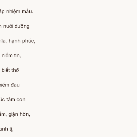
áp nhiệm mầu.
n nuôi dưỡng
hĩa, hạnh phúc,
 niềm tin,
biết thở
niềm đau
úc tâm con
m, giận hờn,
anh tị,