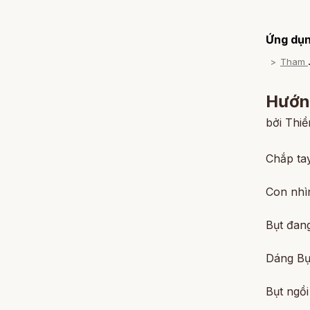
Ứng dụn
h
Hướn
bởi Thi
Chắp ta
Con nhìn
Bụt đan
Dáng Bụt
Bụt ngồi