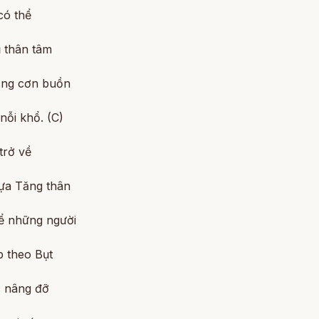
có thể
 thân tâm
ắng cơn buồn
nỗi khổ. (C)
trở về
ựa Tăng thân
ể những người
p theo Bụt
 nâng đỡ