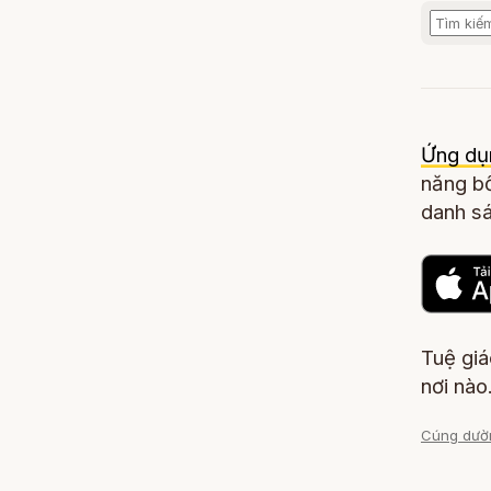
Ứng dụ
năng bổ
danh sá
Tuệ gi
nơi nào
Cúng dườ