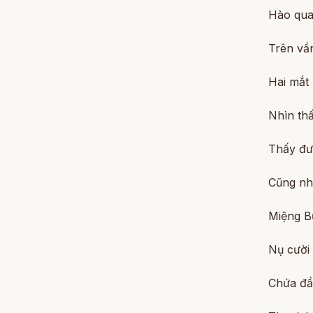
Hào qua
Trên vầ
Hai mắt
Nhìn th
Thấy đư
Cũng nh
Miệng B
Nụ cười 
Chứa đầy