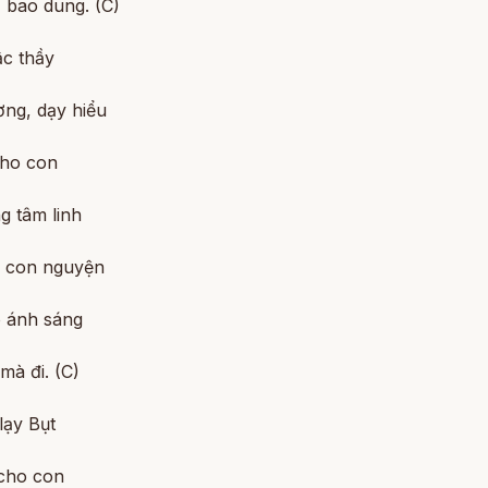
 bao dung. (C)
ậc thầy
ơng, dạy hiểu
cho con
g tâm linh
i con nguyện
o ánh sáng
mà đi. (C)
lạy Bụt
cho con