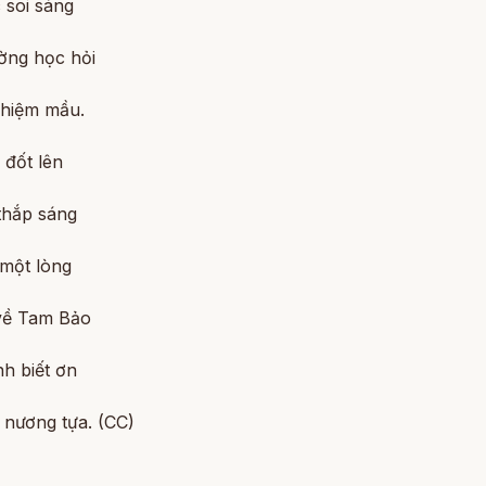
 soi sáng
ờng học hỏi
nhiệm mầu.
 đốt lên
thắp sáng
 một lòng
về Tam Bảo
h biết ơn
 nương tựa. (CC)