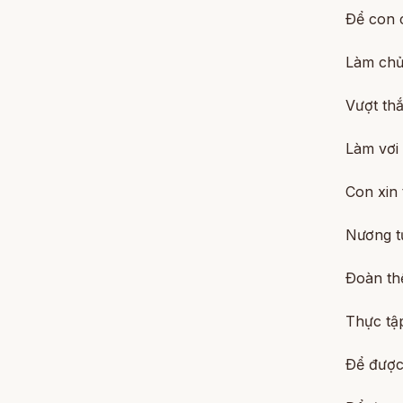
Ðể con 
Làm chủ
Vượt th
Làm vơi 
Con xin 
Nương t
Ðoàn th
Thực tậ
Ðể được