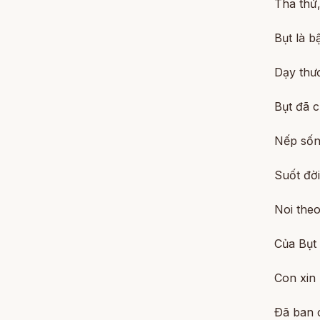
Tha thứ,
Bụt là b
Dạy thư
Bụt đã 
Nếp sốn
Suốt đờ
Noi the
Của Bụt 
Con xin 
Ðã ban 