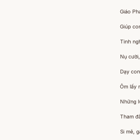
Giáo Ph
Giúp co
Tình ng
Nụ cười,
Dạy con 
Ôm lấy 
Những l
Tham đắ
Si mê, g