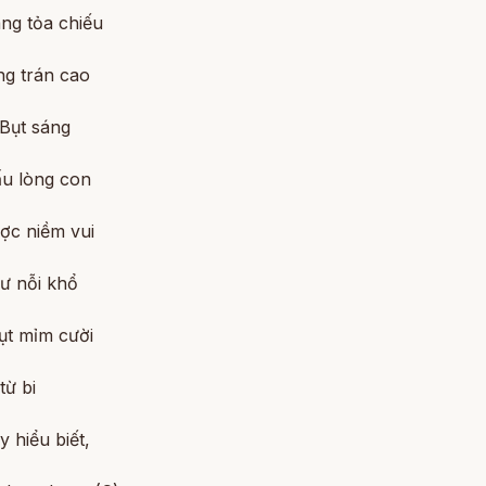
ng tỏa chiếu
ng trán cao
 Bụt sáng
ấu lòng con
ợc niềm vui
ư nỗi khổ
ụt mỉm cười
từ bi
 hiểu biết,