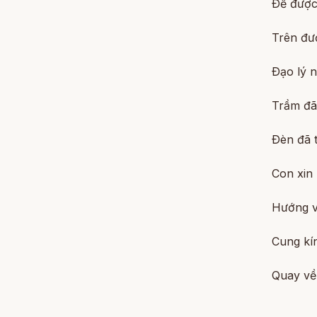
Ðể được
Trên đư
Ðạo lý 
Trầm đã
Ðèn đã 
Con xin
Hướng 
Cung kín
Quay về