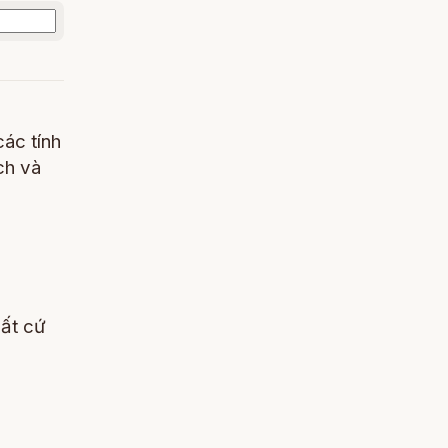
các tính
ch và
bất cứ