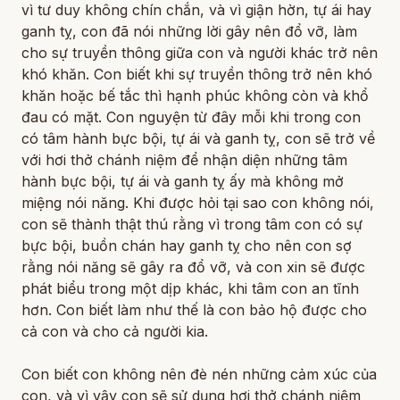
vì tư duy không chín chắn, và vì giận hờn, tự ái hay
ganh tỵ, con đã nói những lời gây nên đổ vỡ, làm
cho sự truyền thông giữa con và người khác trở nên
khó khăn. Con biết khi sự truyền thông trở nên khó
khăn hoặc bế tắc thì hạnh phúc không còn và khổ
đau có mặt. Con nguyện từ đây mỗi khi trong con
có tâm hành bực bội, tự ái và ganh tỵ, con sẽ trở về
với hơi thở chánh niệm để nhận diện những tâm
hành bực bội, tự ái và ganh tỵ ấy mà không mở
miệng nói năng. Khi được hỏi tại sao con không nói,
con sẽ thành thật thú rằng vì trong tâm con có sự
bực bội, buồn chán hay ganh tỵ cho nên con sợ
rằng nói năng sẽ gây ra đổ vỡ, và con xin sẽ được
phát biểu trong một dịp khác, khi tâm con an tĩnh
hơn. Con biết làm như thế là con bảo hộ được cho
cả con và cho cả người kia.
Con biết con không nên đè nén những cảm xúc của
con, và vì vậy con sẽ sử dụng hơi thở chánh niệm