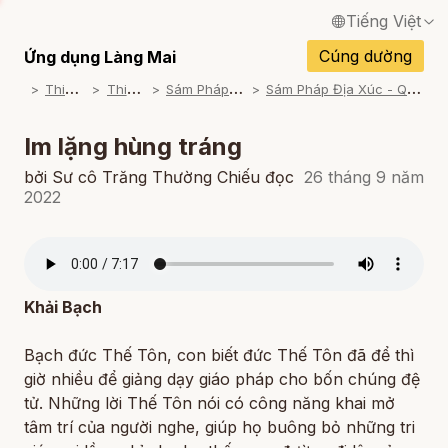
Tiếng Việt
English / Tiếng Anh
Cúng dường
Ứng dụng Làng Mai
T
hiền Tập
T
hiền Lạy
S
ám Pháp Địa Xúc
S
ám Pháp Địa Xúc - Quý Sư cô Đọc
Français / Tiếng Pháp
Español / Tiếng Tây Ban Nha
Im lặng hùng tráng
Deutsch / Tiếng Đức
bởi Sư cô Trăng Thường Chiếu đọc
26 tháng 9 năm
2022
Italiano / Tiếng Ý
Português / Tiếng Bồ Đào Nha
ภาษาไทย / Tiếng Thái
Khải Bạch
Bạch đức Thế Tôn, con biết đức Thế Tôn đã để thì
giờ nhiều để giảng dạy giáo pháp cho bốn chúng đệ
tử. Những lời Thế Tôn nói có công năng khai mở
tâm trí của người nghe, giúp họ buông bỏ những tri