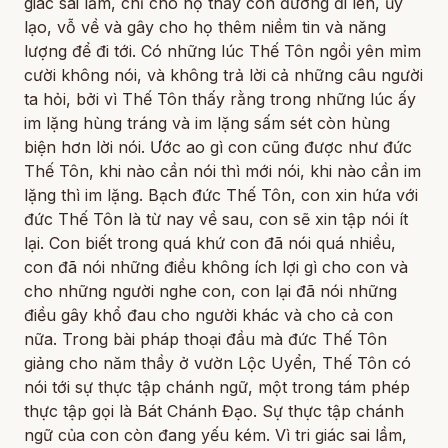
giác sai lầm, chỉ cho họ thấy con đường đi lên, ủy
lạo, vỗ về và gây cho họ thêm niềm tin và năng
lượng để đi tới. Có những lúc Thế Tôn ngồi yên mỉm
cười không nói, và không trả lời cả những câu người
ta hỏi, bởi vì Thế Tôn thấy rằng trong những lúc ấy
im lặng hùng tráng và im lặng sấm sét còn hùng
biện hơn lời nói. Ước ao gì con cũng được như đức
Thế Tôn, khi nào cần nói thì mới nói, khi nào cần im
lặng thì im lặng. Bạch đức Thế Tôn, con xin hứa với
đức Thế Tôn là từ nay về sau, con sẽ xin tập nói ít
lại. Con biết trong quá khứ con đã nói quá nhiều,
con đã nói những điều không ích lợi gì cho con và
cho những người nghe con, con lại đã nói những
điều gây khổ đau cho người khác và cho cả con
nữa. Trong bài pháp thoại đầu mà đức Thế Tôn
giảng cho năm thầy ở vườn Lộc Uyển, Thế Tôn có
nói tới sự thực tập chánh ngữ, một trong tám phép
thực tập gọi là Bát Chánh Đạo. Sự thực tập chánh
ngữ của con còn đang yếu kém. Vì tri giác sai lầm,