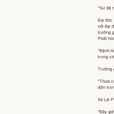
“Sư đệ n
Đại đức
với đại 
trưởng g
Phất hỏi
“Bệnh t
trong cơ
Trưởng g
“Thưa c
đớn tro
Xá Lợi P
“Bây giờ