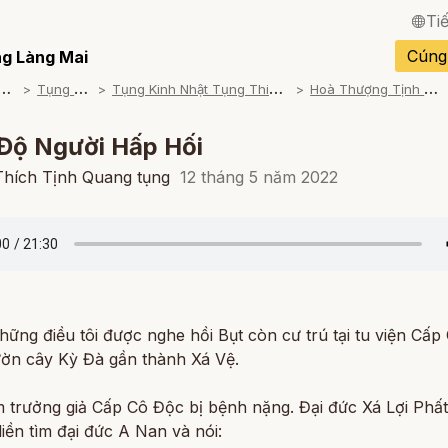
Ti
English / Tiếng Anh
Cúng
g Làng Mai
T
am khảo
T
ụng Kinh
T
ụng Kinh Nhật Tụng Thiền Môn
H
oà Thượng Tịnh Quang
Français / Tiếng Pháp
Español / Tiếng Tây B
Độ Người Hấp Hối
Deutsch / Tiếng Đức
Thích Tịnh Quang tụng
12 tháng 5 năm 2022
Italiano / Tiếng Ý
Português / Tiếng Bồ 
ภาษาไทย / Tiếng Thái
hững điều tôi được nghe hồi Bụt còn cư trú tại tu viện Cấ
ườn cây Kỳ Đà gần thành Xá Vệ.
 trưởng giả Cấp Cô Độc bị bệnh nặng. Đại đức Xá Lợi Phấ
 liền tìm đại đức A Nan và nói: