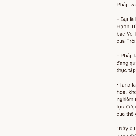
Pháp và
– Bụt là
Hạnh Túc
bậc Vô 
của Trời
– Pháp l
đáng qu
thực tập
-Tăng là
hòa, kh
nghiêm t
tựu đượ
của thế 
“Này cư 
công đức