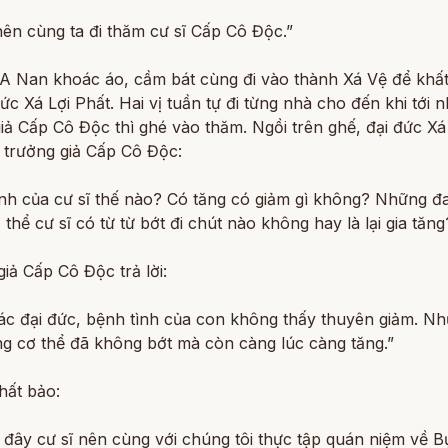
ên cùng ta đi thăm cư sĩ Cấp Cô Độc.”
 A Nan khoác áo, cầm bát cùng đi vào thành Xá Vệ để khất
đức Xá Lợi Phất. Hai vị tuần tự đi từng nhà cho đến khi tới 
iả Cấp Cô Độc thì ghé vào thăm. Ngồi trên ghế, đại đức Xá
 trưởng giả Cấp Cô Độc:
ình của cư sĩ thế nào? Có tăng có giảm gì không? Những đ
 thể cư sĩ có từ từ bớt đi chút nào không hay là lại gia tăng
iả Cấp Cô Độc trả lời:
ác đại đức, bệnh tình của con không thấy thuyên giảm. N
ng cơ thể đã không bớt mà còn càng lúc càng tăng.”
hất bảo:
 đây cư sĩ nên cùng với chúng tôi thực tập quán niệm về Bụ