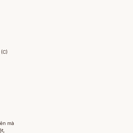
 (C)
)
yên mà
ệt,