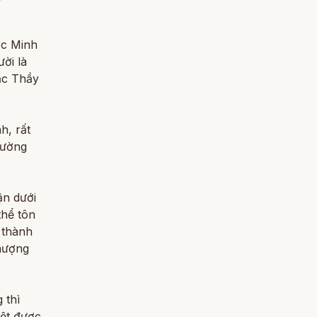
ậc Minh
ời là
ậc Thầy
h, rất
đường
ận dưới
thể tôn
 thành
thượng
 thì
iệt được