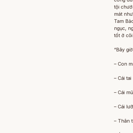
tội chư
mát như 
Tam Bảo
ngục, ng
tốt ở cõi
“Bây gi
– Con mắ
– Cái tai
– Cái mũ
– Cái lư
– Thân t