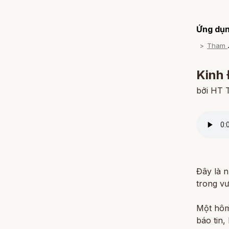
Ứng dụn
h
Kinh 
bởi HT 
Đây là n
trong v
Một hôm
báo tin,