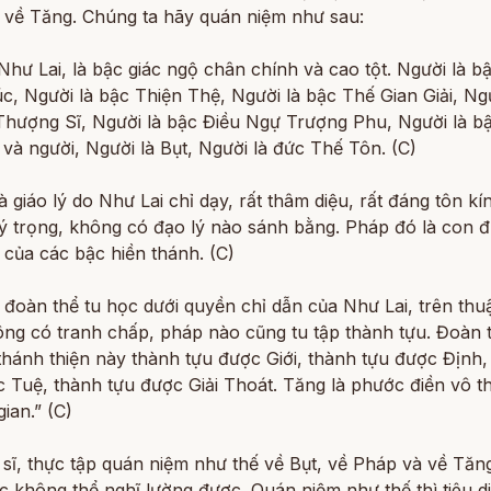
 về Tăng. Chúng ta hãy quán niệm như sau:
 Như Lai, là bậc giác ngộ chân chính và cao tột. Người là b
, Người là bậc Thiện Thệ, Người là bậc Thế Gian Giải, Ngư
Thượng Sĩ, Người là bậc Điều Ngự Trượng Phu, Người là b
 và người, Người là Bụt, Người là đức Thế Tôn. (C)
à giáo lý do Như Lai chỉ dạy, rất thâm diệu, rất đáng tôn kín
ý trọng, không có đạo lý nào sánh bằng. Pháp đó là con 
 của các bậc hiền thánh. (C)
 đoàn thể tu học dưới quyền chỉ dẫn của Như Lai, trên thu
ông có tranh chấp, pháp nào cũng tu tập thành tựu. Đoàn 
hánh thiện này thành tựu được Giới, thành tựu được Định,
c Tuệ, thành tựu được Giải Thoát. Tăng là phước điền vô 
gian.” (C)
sĩ, thực tập quán niệm như thế về Bụt, về Pháp và về Tăng
 không thể nghĩ lường được. Quán niệm như thế thì tiêu d