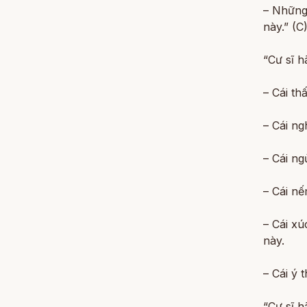
– Những 
này.” (C
“Cư sĩ h
– Cái th
– Cái ng
– Cái ng
– Cái nế
– Cái xú
này.
– Cái ý 
“Cư sĩ h