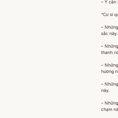
– Ý căn 
“Cư sĩ q
– Những 
sắc này.
– Những 
thanh nà
– Những 
hương n
– Những 
này.
– Những 
chạm nà