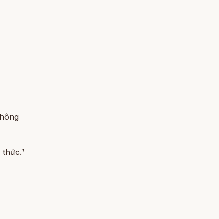
không
 thức.”