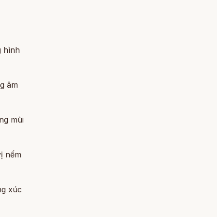
g hình
ng âm
ững mùi
vị nếm
ng xúc