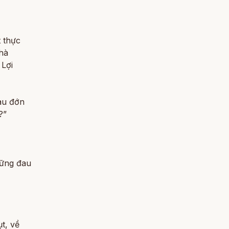
 thực
nhà
 Lợi
au đớn
?”
hững đau
t, về