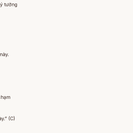
 ý tưởng
này.
 chạm
y.” (C)