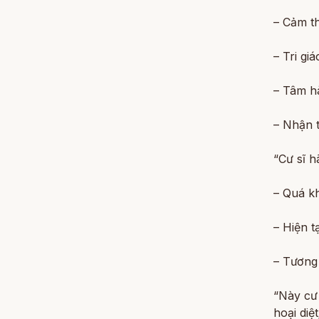
– Cảm th
– Tri giá
– Tâm hà
– Nhận t
“Cư sĩ h
– Quá kh
– Hiện tạ
– Tương 
“Này cư
hoại diệ