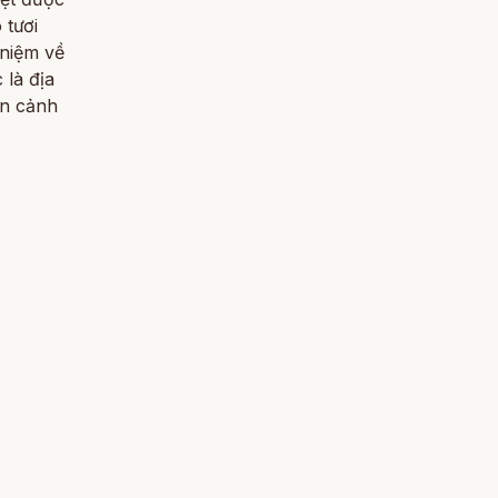
 tươi
 niệm về
 là địa
àn cảnh